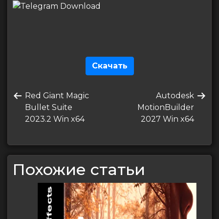
Скачать
Навигация
Предыдущая
Следующая
Red Giant Magic
Autodesk
по
запись
запись
Bullet Suite
MotionBuilder
записям
2023.2 Win x64
2027 Win x64
Похожие статьи