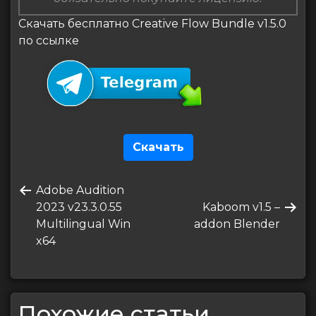
Скачать бесплатно Creative Flow Bundle v1.5.0
по ссылке
Скачать
Навигация
Предыдущая
Adobe Audition
по
запись
Следующая
2023 v23.3.0.55
Kaboom v1.5 –
записям
запись
Multilingual Win
addon Blender
x64
Похожие статьи