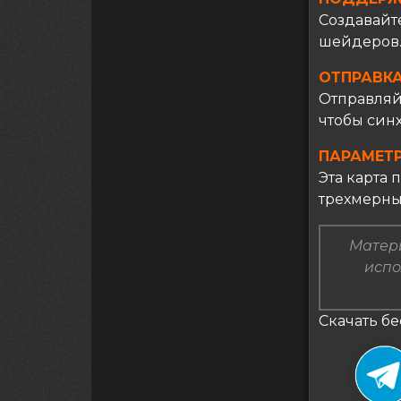
Создавайт
шейдеров
ОТПРАВК
Отправляй
чтобы синх
ПАРАМЕТР
Эта карта
трехмерны
Матери
испо
Скачать бе