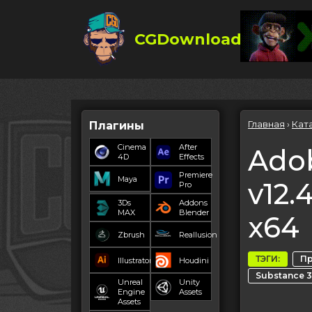
CGDownload
Главная
›
Кат
Плагины
Cinema
After
Ado
4D
Effects
Premiere
Maya
v12.
Pro
3Ds
Addons
MAX
Blender
x64
Zbrush
Reallusion
ТЭГИ:
П
Illustrator
Houdini
Substance 3
Unreal
Unity
Engine
Assets
Assets