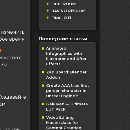
LIGHTROOM
DAVINCI RESOLVE
FINAL CUT
 изменить
Последние статьи
бое время.
Animated
Я
Infographics with
есурсов с
Illustrator and After
Effects
D и
Zap Board: Blender
Addon
Create AAA true first
person character in
Unreal Engine 5
Создавайте
ом
Gakuyen — Ultimate
LUT Pack
Video Editing
Masterclass for
Content Creation
енариев,