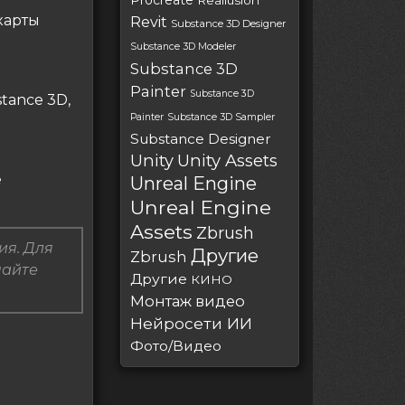
Procreate
Reallusion
карты
Revit
Substance 3D Designer
Substance 3D Modeler
Substance 3D
Painter
Substance 3D
tance 3D,
Painter
Substance 3D Sampler
Substance Designer
Unity
Unity Assets
е
Unreal Engine
Unreal Engine
Assets
Zbrush
ия. Для
Другие
Zbrush
пайте
Другие
КИНО
Монтаж видео
Нейросети ИИ
Фото/Видео