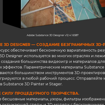
Adobe Substance 3D Designer v12.4.1.6587
E 3D DESIGNER — СОЗДАНИЕ БЕЗГРАНИЧНЫХ 3D-
сурс обеспечивает бесконечную вариативность резу
3D Designer используется во многих отраслях и лежи
 создания большинства видеоигр и материалов для
х эффектов. Параметрические материалы Substance
аются большинством инструментов 3D-проектиров
егрируются в любой рабочий процесс. Отправляйте
 Substance 3D Painter и Stager.
 СИЛУ ПРОЦЕДУРНОГО ТВОРЧЕСТВА.
е бесшовные материалы, узоры, фильтры изображен
 окружающей среды и 3D-модели с бесконечными