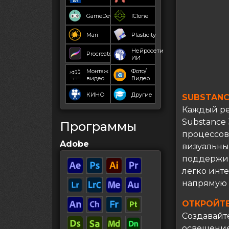
GameDev
IClone
Mari
Plasticity
Нейросети
Procreate
ИИ
Монтаж
Фото/
видео
Видео
КИНО
Другие
SUBSTANC
Каждый ре
Substance 
Программы
процессов
Adobe
визуальны
поддержив
легко инт
напрямую в
ОТКРОЙТЕ
Создавайт
освещение