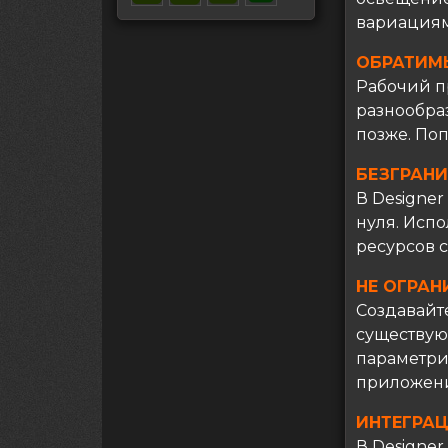
вариация
ОБРАТИМ
Рабочий п
разнообра
позже. По
БЕЗГРАН
В Designer
нуля. Испо
ресурсов с
НЕ ОГРА
Создавайт
существую
параметри
приложени
ИНТЕГРА
В Designe