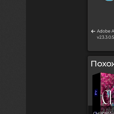
Нави
Преды
Adobe A
по
запись
v23.3.0.
запи
Похо
CHR0MA —