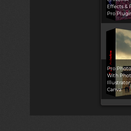
Effects &
Pro Plugi
Pro Photo
With Pho
Illustrato
Canva