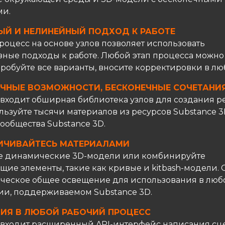
ми.
ЫЙ И НЕЛИНЕЙНЫЙ ПОДХОД К РАБОТЕ
роцесс на основе узлов позволяет использовать
зные подходы к работе. Любой этап процесса можно
пробуйте все варианты, вносите корректировки в лю
ИЧНЫЕ ВОЗМОЖНОСТИ, БЕСКОНЕЧНЫЕ СОЧЕТАНИ
 входит обширная библиотека узлов для создания р
льзуйте тысячи материалов из ресурсов Substance 3
ообщества Substance 3D.
НИЧИВАЙТЕСЬ МАТЕРИАЛАМИ
е динамические 3D-модели или комбинируйте
щие элементы, такие как кривые и kitbash-модели. 
ческое общее освещение для использования в люб
и, поддерживаемом Substance 3D.
ЦИЯ В ЛЮБОЙ РАБОЧИЙ ПРОЦЕСС
r входит расширенный API-интерфейс написания сц