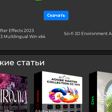
Скачать
гация
дущая
fter Effects 2023
Следующая
Sci-fi 3D Environment A
53 Multilingual Win x64
запись
сям
жие статьи
 After
Adobe Master