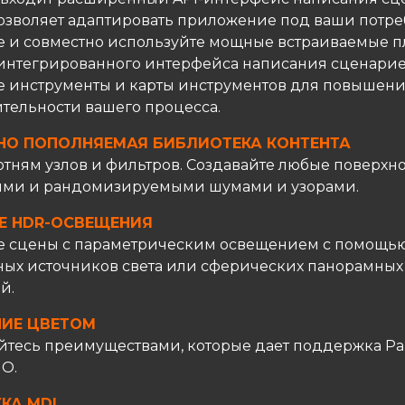
озволяет адаптировать приложение под ваши потре
е и совместно используйте мощные встраиваемые п
нтегрированного интерфейса написания сценарие
е инструменты и карты инструментов для повышен
тельности вашего процесса.
НО ПОПОЛНЯЕМАЯ БИБЛИОТЕКА КОНТЕНТА
отням узлов и фильтров. Создавайте любые поверхно
ми и рандомизируемыми шумами и узорами.
Е HDR-ОСВЕЩЕНИЯ
е сцены с параметрическим освещением с помощь
ых источников света или сферических панорамных
й.
НИЕ ЦВЕТОМ
йтесь преимуществами, которые дает поддержка Pa
IO.
КА MDL