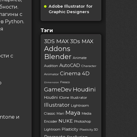
Adobe Illustrator for
бности.
Graphic Designers
лагины с
в Python.
ия
Тэги
3DS MAX
3Ds MAX
Addons
Blender
сти с
Animate
AutoCAD
Audition
Character
Cinema 4D
Animator
ю
Fresco
Dimension
Houdini
GameDev
Houdini
IClone
Illustrator
Illustrator
Lightroom
Maya
Classic
Mari
Media
ntone и
NUKE
Encoder
Photoshop
Plasticity
Lightroom
Plasticity 3D