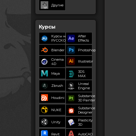
Другие
Курсы
Курсы на
After
РУССКОМ
Effects
Blender
Photoshop
Cinema
Illustrator
4D
3DS
Maya
MAX
Unreal
Zbrush
Engine
Substance
Houdini
3D Painter
Substance
NUKE
Designer
Plasticity
Unity
3D
Revit
AutoCAD