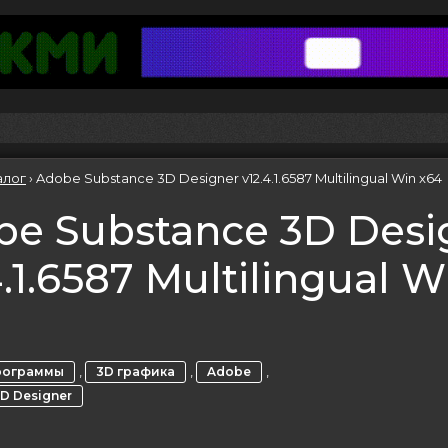
алог
›
Adobe Substance 3D Designer v12.4.1.6587 Multilingual Win x64
be Substance 3D Desi
4.1.6587 Multilingual W
,
,
,
рограммы
3D графика
Adobe
D Designer