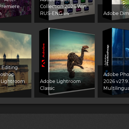
 Premiere
Collection 2026 Win
n
RUS-ENG v4
Adobe Dim
 Editing
toshop
Adobe Pho
r Lightroom
Adobe Lightroom
2026 v27.9.
Classic
Multilingu