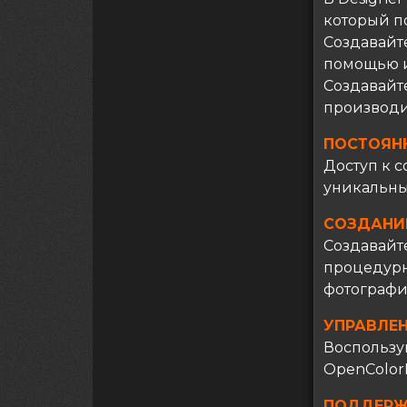
который п
Создавайт
помощью и
Создавайт
производи
ПОСТОЯН
Доступ к с
уникальны
СОЗДАНИ
Создавайт
процедурн
фотографи
УПРАВЛЕ
Воспользу
OpenColor
ПОДДЕРЖ