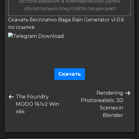
использования в коммерческих целях
обязательно покупайте лицензию!
Скачать бесплатно Baga Rain Generator v1.0.6
по ссылке
Скачать
Навигация
Следующая
Rendering
по
Предыдущая
The Foundry
запись
Photorealistic 3D
запись
MODO 16.1v2 Win
записям
Scenes in
x64
Blender