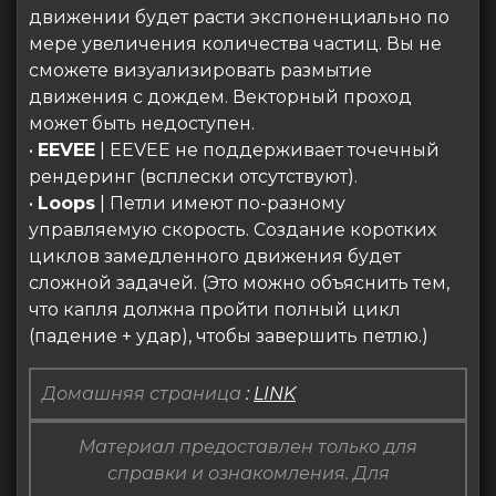
движении будет расти экспоненциально по
мере увеличения количества частиц. Вы не
сможете визуализировать размытие
движения с дождем. Векторный проход
может быть недоступен.
•
EEVEE
| EEVEE не поддерживает точечный
рендеринг (всплески отсутствуют).
•
Loops
| Петли имеют по-разному
управляемую скорость. Создание коротких
циклов замедленного движения будет
сложной задачей. (Это можно объяснить тем,
что капля должна пройти полный цикл
(падение + удар), чтобы завершить петлю.)
Домашняя страница
:
LINK
Материал предоставлен только для
справки и ознакомления. Для