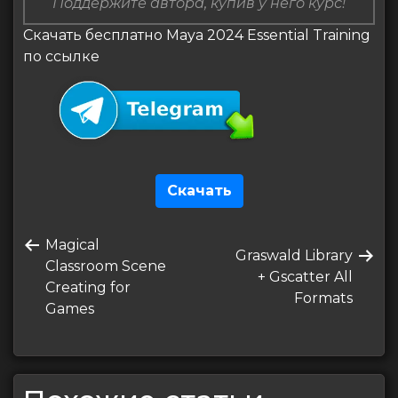
Поддержите автора, купив у него курс!
Скачать бесплатно Maya 2024 Essential Training
по ссылке
Скачать
Навигация
Предыдущая
Magical
по
Следующая
Graswald Library
запись
Classroom Scene
запись
+ Gscatter All
записям
Creating for
Formats
Games