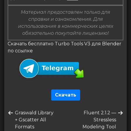
Материал предоставлен только для
справки и ознакомления. Для
использования в коммерческих целях
обязательно покупайте лицензию!
Скачать бесплатно Turbo Tools V3 для Blender
по ссылке
Скачать
Навигация
Предыдущая
Следующая
Graswald Library
Fluent 2.1.2 —
по
запись
запись
+ Gscatter All
Stressless
записям
Formats
Modeling Tool