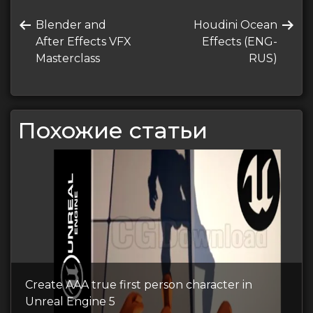
Навигация
Предыдущая
Следующая
Blender and
Houdini Ocean
по
запись
запись
After Effects VFX
Effects (ENG-
записям
Masterclass
RUS)
Похожие статьи
Create AAA true first person character in
Unreal Engine 5