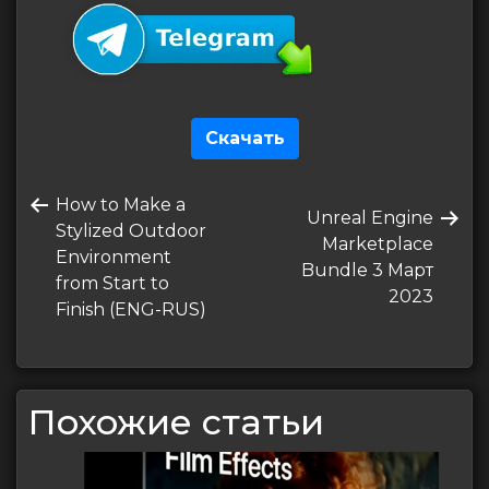
Скачать
Навигация
Предыдущая
How to Make a
по
Следующая
Unreal Engine
запись
Stylized Outdoor
запись
Marketplace
записям
Environment
Bundle 3 Март
from Start to
2023
Finish (ENG-RUS)
Похожие статьи