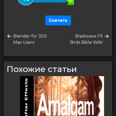
Скачать
Навигация
Предыдущая
Следующая
Blender for 3DS
Blastwave FX
по
запись
запись
Max Users
Birds Bible WAV
записям
Похожие статьи