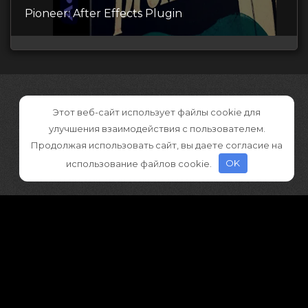
Pioneer: After Effects Plugin
Этот веб-сайт использует файлы cookie для
улучшения взаимодействия с пользователем.
Продолжая использовать сайт, вы даете согласие на
использование файлов cookie.
OK
©2026 CGDownload
Правообладателям (DMCA)
Как скачивать архивы в Телеграм
«
Все права принадлежат правообладателям
»