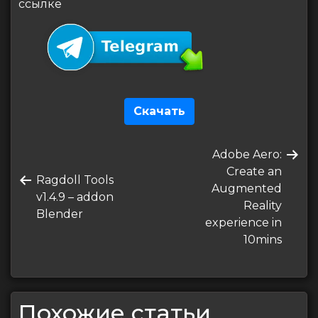
ссылке
Скачать
Навигация
Следующая
Adobe Aero:
по
запись
Create an
Предыдущая
Ragdoll Tools
записям
Augmented
запись
v1.4.9 – addon
Reality
Blender
experience in
10mins
Похожие статьи