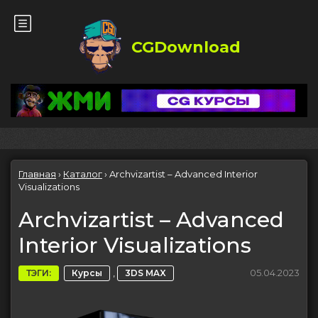
CGDownload
Главная
›
Каталог
›
Archvizartist – Advanced Interior
Visualizations
Archvizartist – Advanced
Interior Visualizations
,
05.04.2023
ТЭГИ:
Курсы
3DS MAX