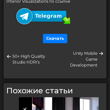
Interior Visualizations по ссылке
Скачать
Навигация
Следующая
Unity Mobile
по
Предыдущая
50+ High Quality
запись
Game
запись
Studio HDRI’s
записям
Development
Похожие статьи