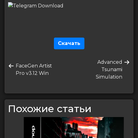
Скачать
Навигация
Следующая
Advanced
по
Предыдущая
FaceGen Artist
запись
Tsunami
запись
Pro v3.12 Win
записям
Simulation
Похожие статьи