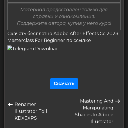
Материал предоставлен только для
справки и ознакомления.
Поддержите автора, купив у него курс!
Скачать бесплатно Adobe After Effects Cc 2023
Masterclass For Beginner по ссылке
Скачать
Навигация
Следующая
Mastering And
по
Предыдущая
Renamer
запись
Manipulating
запись
Illustrator Toll
записям
Shapes In Adobe
KDX3XPS
Illustrator