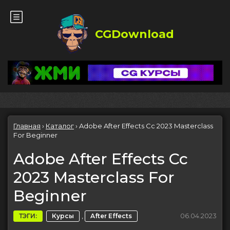
CGDownload
Главная
›
Каталог
›
Adobe After Effects Cc 2023 Masterclass
For Beginner
Adobe After Effects Cc
2023 Masterclass For
Beginner
,
06.04.2023
ТЭГИ:
Курсы
After Effects