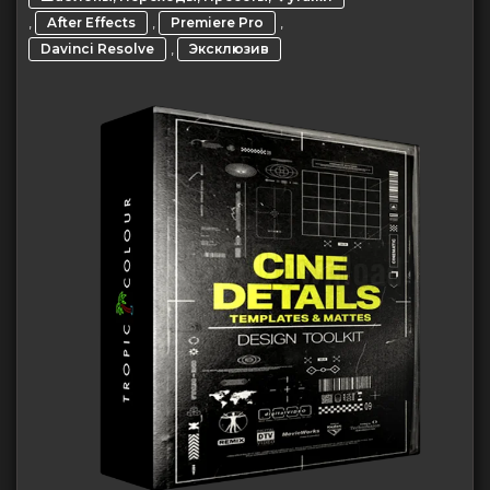
,
,
,
After Effects
Premiere Pro
,
Davinci Resolve
Эксклюзив