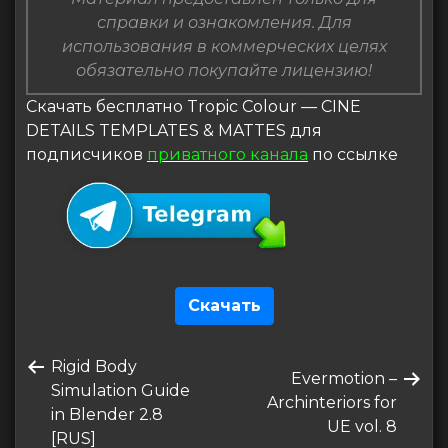
справки и ознакомления. Для
использования в коммерческих целях
обязательно покупайте лицензию!
Скачать бесплатно Tropic Colour — CINE
DETAILS TEMPLATES & MATTES для
подписчиков
приватного канала
по ссылке
Скачать
Навигация
Предыдущая
Rigid Body
по
Следующая
Evermotion –
запись
Simulation Guide
запись
Archinteriors for
записям
in Blender 2.8
UE vol. 8
[RUS]