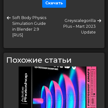
Скачать
Навигация
Предыдущая
Soft Body Physics
по
Следующая
Greyscalegorilla
запись
Simulation Guide
запись
Plus – Mart 2023
записям
in Blender 2.9
Update
[RUS]
Похожие статьи