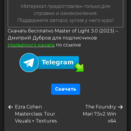
Материал предоставлен только для
справки и ознакомления.
Поддержите автора, купив у него курс!
Скачать бесплатно Master of Light 3.0 (2023) –
Дмитрий Дубров для подписчиков
приватного канала
по ссылке
Скачать
Навигация
Предыдущая
Следующая
Ezra Cohen
The Foundry
по
запись
запись
Masterclass: Tour
Mari 7.5v2 Win
записям
Visuals + Textures
x64