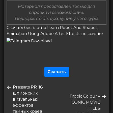
Материал предоставлен только для
справки и ознакомления.
Поддержите автора, купив у него курс!
Скачать бесплатно Learn Robot And Shapes
Animation Using Adobe After Effects по ссылке
Скачать
Навигация
Предыдущая
Pressets PR: 18
по
запись
шпионских
Следующая
Tropic Colour –
записям
визуальных
запись
ICONIC MOVIE
эффектов
TITLES
темных краев