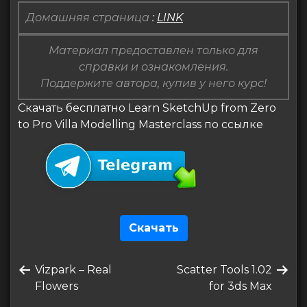
Домашняя страница
:
LINK
Материал предоставлен только для
справки и ознакомления.
Поддержите автора, купив у него курс!
Скачать бесплатно Learn SketchUp from Zero
to Pro Villa Modelling Masterclass по ссылке
Скачать
Навигация
Предыдущая
Следующая
Vizpark – Real
Scatter Tools 1.02
по
запись
запись
Flowers
for 3ds Max
записям