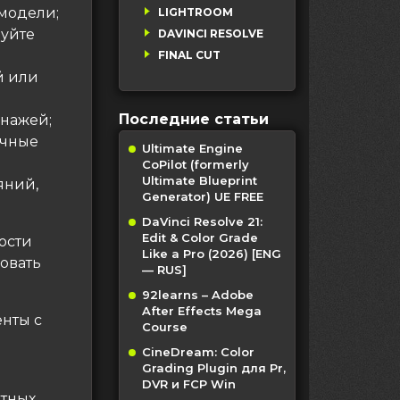
модели;
LIGHTROOM
буйте
DAVINCI RESOLVE
FINAL CUT
й или
Последние статьи
онажей;
ичные
Ultimate Engine
CoPilot (formerly
Ultimate Blueprint
яний,
Generator) UE FREE
DaVinci Resolve 21:
Edit & Color Grade
ости
Like a Pro (2026) [ENG
овать
— RUS]
92learns – Adobe
After Effects Mega
нты с
Course
CineDream: Color
Grading Plugin для Pr,
DVR и FCP Win
етных