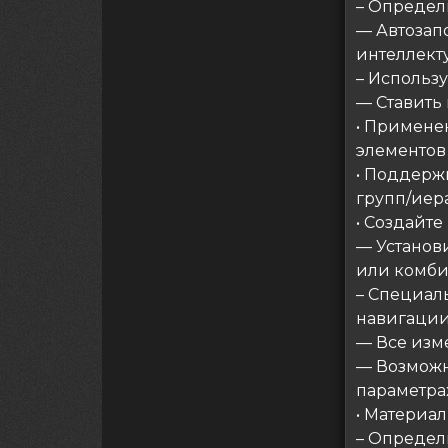
– Определ
— Автозапо
интеллект
– Использ
— Ставить
• Примене
элементов
• Поддерж
групп/иер
• Создайте
— Установ
или комби
– Специал
навигации
— Все изм
— Возможн
параметра
• Материа
– Определ