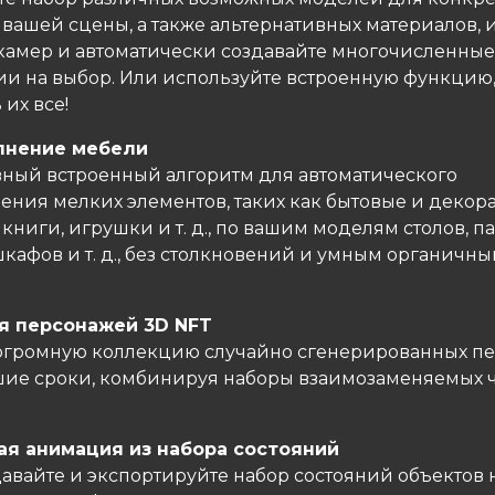
 вашей сцены, а также альтернативных материалов, 
 камер и автоматически создавайте многочисленные
и на выбор. Или используйте встроенную функцию,
 их все!
лнение мебели
ный встроенный алгоритм для автоматического
ения мелких элементов, таких как бытовые и декор
книги, игрушки и т. д., по вашим моделям столов, па
кафов и т. д., без столкновений и умным органичн
я персонажей 3D NFT
огромную коллекцию случайно сгенерированных п
шие сроки, комбинируя наборы взаимозаменяемых 
ая анимация из набора состояний
давайте и экспортируйте набор состояний объектов 