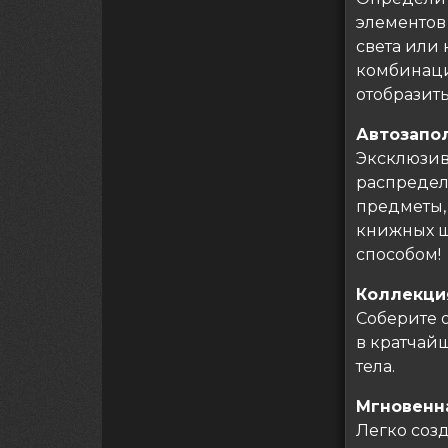
элементов
света или
комбинаци
отобразить
Автозапо
Эксклюзив
распредел
предметы, 
книжных ш
способом!
Коллекци
Соберите 
в кратчай
тела.
Мгновенн
Легко соз