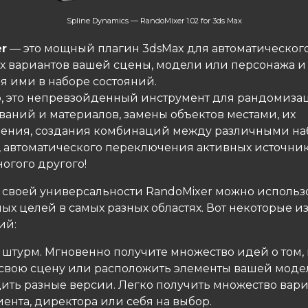
Spline Dynamics — RandoMixer 1.02 for 3ds Max
r
— это мощный плагин 3dsMax для автоматическог
х вариантов вашей сцены, модели или персонажа и
я ими в наборе состояний.
о, это непревзойденный инструмент для рандомиза
ваний и материалов, замены объектов местами, их
ения, создания комбинаций между различными н
, автоматического переключения активных источник
огого другого!
 своей универсальности RandoMixer можно использ
ых целей в самых разных областях. Вот некоторые из
ий:
 штурм. Мгновенно получите множество идей о том, 
 свою сцену или расположить элементы вашей моде
дить разные версии. Легко получить множество вар
ента, директора или себя на выбор.