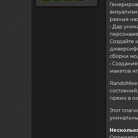
Генериров
визуализи
разные на
• Дар уни
персонаже
Создайте 
диверсифи
сборки мо
• Создани
макетов ил
RandoMixe
состояний
прямо в о
Этот плаг
уникальн
Несколько
Определит