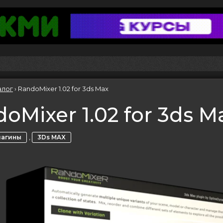
алог
›
RandoMixer 1.02 for 3ds Max
oMixer 1.02 for 3ds M
,
лагины
3Ds MAX