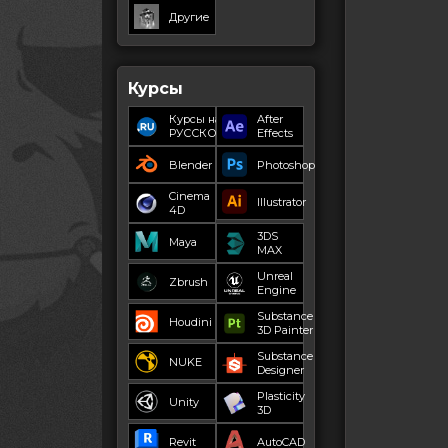
Другие
Курсы
Курсы на
After
РУССКОМ
Effects
Blender
Photoshop
Cinema
Illustrator
4D
3DS
Maya
MAX
Unreal
Zbrush
Engine
Substance
Houdini
3D Painter
Substance
NUKE
Designer
Plasticity
Unity
3D
Revit
AutoCAD