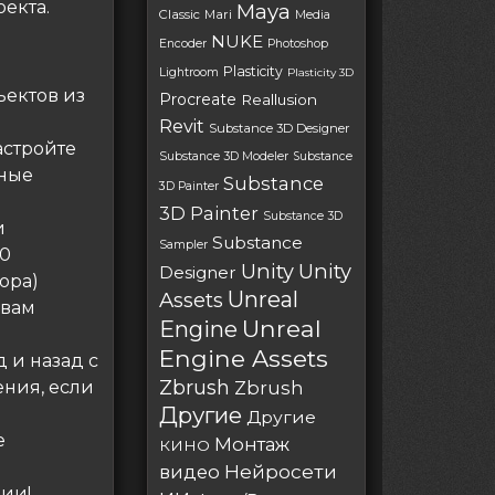
екта.
Maya
Classic
Mari
Media
NUKE
Encoder
Photoshop
Plasticity
Lightroom
Plasticity 3D
ъектов из
Procreate
Reallusion
Revit
Substance 3D Designer
астройте
Substance 3D Modeler
Substance
йные
Substance
3D Painter
3D Painter
Substance 3D
и
Substance
Sampler
50
Unity
Unity
Designer
ора)
Unreal
Assets
 вам
Unreal
Engine
Engine Assets
 и назад с
Zbrush
ния, если
Zbrush
Другие
Другие
е
Монтаж
КИНО
Нейросети
видео
ии!