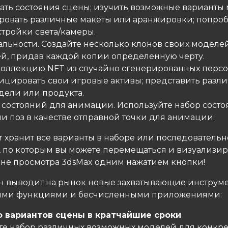
ать состояния сцены; изучить возможные варианты 
ровать различные макеты или аранжировки; попро
стройки света/камеры.
кальности. Создайте несколько клонов своих моделе
й, придав каждой копии определенную черту.
коллекцию NFT из случайно сгенерированных перс
цировать свои игровые активы; представить разл
дели или продукта.
е состояний для анимации. Используйте набор состо
и поз в качестве отправной точки для анимации.
r хранит все варианты в наборе или последовательн
, по которым вы можете перемещаться и визуализир
кне просмотра 3dsMax одним нажатием кнопки!
ин выводит на рынок новые захватывающие инструме
ыми функциями и бесчисленными приложениями:
 вариантов сцены в кратчайшие сроки
е набор различных возможных моделей для конкр