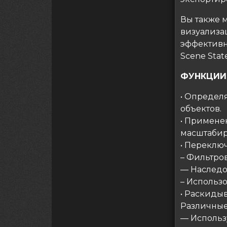
Вы также 
визуализа
эффективн
Scene State
ФУНКЦИИ
• Определ
объектов.
• Примене
масштабир
• Переклю
– Фильтро
— Наследо
– Использо
• Раскиды
Различные
— Использ