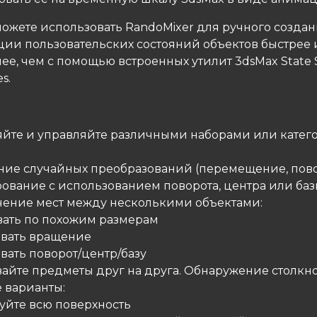
можете использовать RandoMixer для ручного создан
ции пользовательских состояний объектов быстрее 
ее, чем с помощью встроенных утилит 3dsMax State 
s.
яйте и управляйте различными наборами или кате
ние случайных преобразований (перемещение, пов
ование с использованием поворота, центра или баз
чение мест между несколькими объектами:
вать по похожим размерам
вать вращение
вать поворот/центр/базу
вайте предметы друг на друга. Обнаружение столкн
 варианты:
уйте всю поверхность