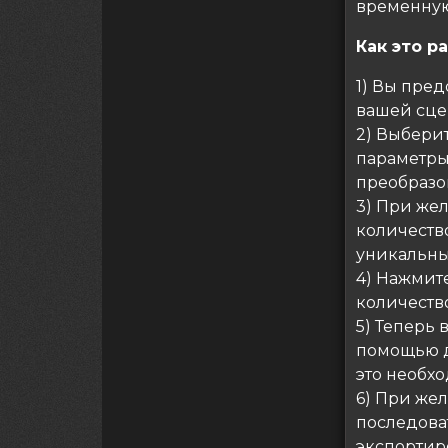
временную
Как это р
1) Вы пре
вашей сце
2) Выбери
параметры
преобразова
3) При же
количество
уникальны
4) Нажмит
количеств
5) Теперь
помощью д
это необх
6) При же
последова
экспортир