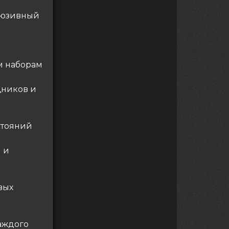
клюзивный
м наборам
щников и
стояний
 и
вых
аждого