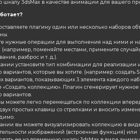
 шкалу 3dsMax в качестве анимации для вашего про
аботает?
доставляете плагину один или несколько наборов об
ны.
те нужные операции для выполнения над ними и н
 (например, поменяйте местами, примените случа
ния, разброс и т. д.).
лании установите тип комбинации для реализации 
 вариантов, которые вы хотите. (например: создать 
х вариантов, показывающих 3 элемента каждого наб
е «Создать коллекцию». Плагин сгенерирует нужное
о вариантов.
 вы можете легко перемещаться по коллекции вперед
вух простых клавиш со стрелками и вносить измене
одимо.
лании вы можете визуализировать коллекцию в вид
тельности изображений (встроенная функция) или
овать ее на временную шкалу 3dsMax в виде анимац