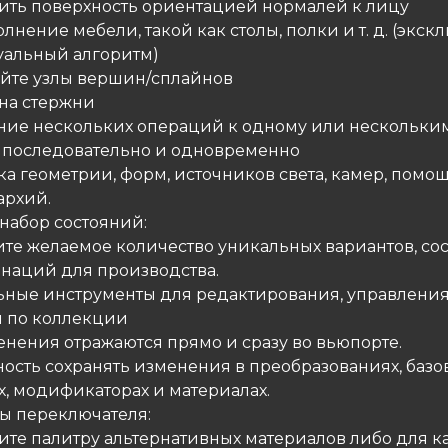
ить поверхность ориентацией нормалей к лицу
лнение мебели, такой как столы, полки и т. д. (экс
уальный алгоритм)
уйте узлы вершин/сплайнов
 на стержни
ние нескольких операций к одному или нескольки
 последовательно и одновременно
ка геометрии, форм, источников света, камер, помо
архий.
 набор состояний:
ите желаемое количество уникальных вариантов, со
наций для производства.
ьные инструменты для редактирования, управления
 по коллекции
енения отражаются прямо и сразу во вьюпорте.
ость сохранять изменения в преобразованиях, базо
х, модификаторах и материалах.
лы переключателя:
ите палитру альтернативных материалов либо для к