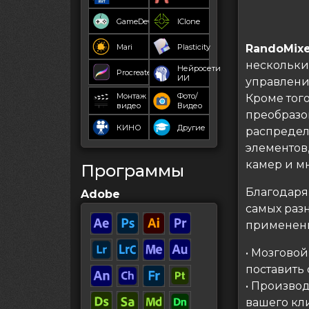
GameDev
IClone
Mari
Plasticity
RandoMixe
нескольки
Нейросети
Procreate
ИИ
управлени
Монтаж
Фото/
Кроме тог
видео
Видео
преобразо
КИНО
Другие
распредел
элементов
камер и мн
Программы
Благодаря
Adobe
самых разн
применен
• Мозговой
поставить
• Произво
вашего кли