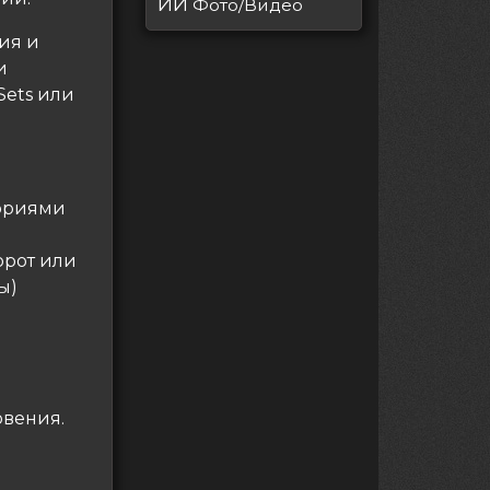
ИИ
Фото/Видео
ия и
и
Sets или
гориями
орот или
ы)
овения.