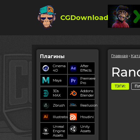
CGDownload
Главная
›
Кат
Плагины
Cinema
After
Rand
4D
Effects
Premiere
Maya
Pro
ТЭГИ:
П
3Ds
Addons
MAX
Blender
Zbrush
Reallusion
Illustrator
Houdini
Unreal
Unity
Engine
Assets
Assets