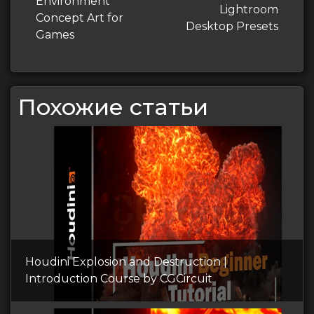
запись
Environment
запись
Lightroom
записям
Concept Art for
Desktop Presets
Games
Похожие статьи
Houdini Explosion and Destruction |
Introduction Course by CGCircuit