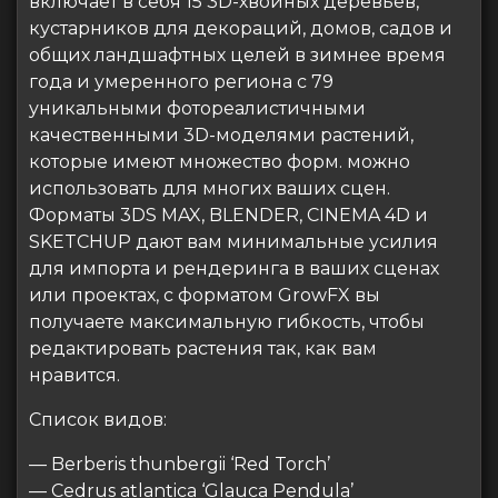
включает в себя 15 3D-хвойных деревьев,
кустарников для декораций, домов, садов и
общих ландшафтных целей в зимнее время
года и умеренного региона с 79
уникальными фотореалистичными
качественными 3D-моделями растений,
которые имеют множество форм. можно
использовать для многих ваших сцен.
Форматы 3DS MAX, BLENDER, CINEMA 4D и
SKETCHUP дают вам минимальные усилия
для импорта и рендеринга в ваших сценах
или проектах, с форматом GrowFX вы
получаете максимальную гибкость, чтобы
редактировать растения так, как вам
нравится.
Список видов:
— Berberis thunbergii ‘Red Torch’
— Cedrus atlantica ‘Glauca Pendula’