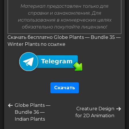
Материал предоставлен только для
справки и ознакомления. Для
использования в коммерческих целях
обязательно покупайте лицензию!
Скачать бесплатно Globe Plants — Bundle 35 —
Winter Plants по ссылке
Скачать
Навигация
Предыдущая
Globe Plants —
по
Следующая
Creature Design
запись
Bundle 36 —
запись
for 2D Animation
записям
Indian Plants