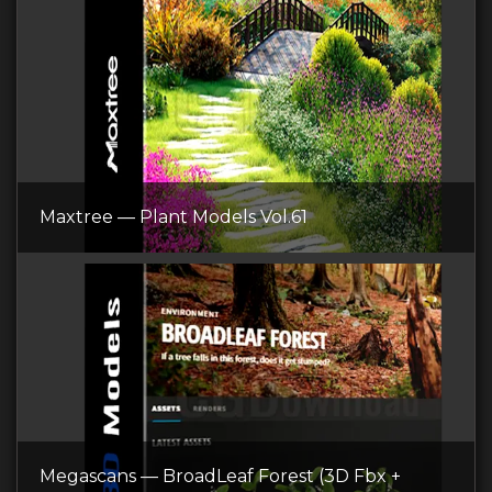
Maxtree — Plant Models Vol.61
Megascans — BroadLeaf Forest (3D Fbx +