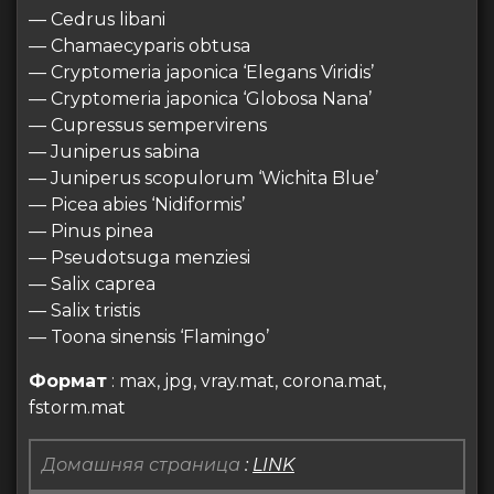
— Cedrus libani
— Chamaecyparis obtusa
— Cryptomeria japonica ‘Elegans Viridis’
— Cryptomeria japonica ‘Globosa Nana’
— Cupressus sempervirens
— Juniperus sabina
— Juniperus scopulorum ‘Wichita Blue’
— Picea abies ‘Nidiformis’
— Pinus pinea
— Pseudotsuga menziesi
— Salix caprea
— Salix tristis
— Toona sinensis ‘Flamingo’
Формат
: max, jpg, vray.mat, corona.mat,
fstorm.mat
Домашняя страница
:
LINK