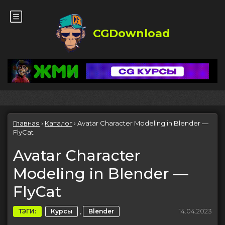
CGDownload
Главная
›
Каталог
›
Avatar Character Modeling in Blender —
FlyCat
Avatar Character
Modeling in Blender —
FlyCat
,
14.04.2023
ТЭГИ:
Курсы
Blender