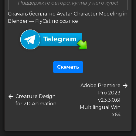
Поддержите автора, купив у него курс!
Скачать бесплатно Avatar Character Modeling in
Blender — FlyCat по ссылке
Скачать
Навигация
Следующая
Adobe Premiere
по
запись
Pro 2023
Предыдущая
Creature Design
записям
v23.3.0.61
запись
for 2D Animation
Multilingual Win
x64