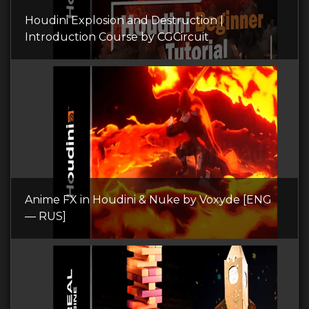
Houdini Explosion and Destruction |
Introduction Course by CGCircuit
Anime FX in Houdini & Nuke by Voxyde [ENG
— RUS]