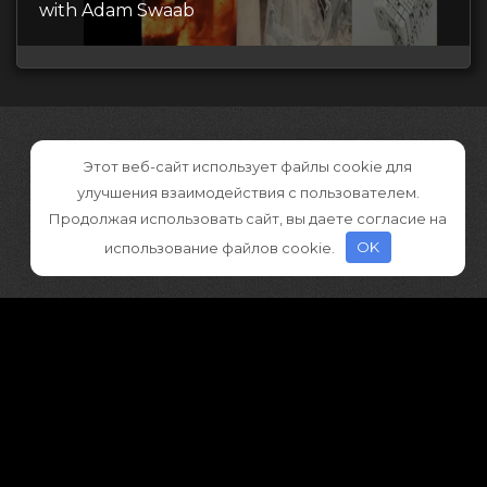
with Adam Swaab
Этот веб-сайт использует файлы cookie для
улучшения взаимодействия с пользователем.
Продолжая использовать сайт, вы даете согласие на
использование файлов cookie.
OK
©2026 CGDownload
Правообладателям (DMCA)
Как скачивать архивы в Телеграм
«
Все права принадлежат правообладателям
»