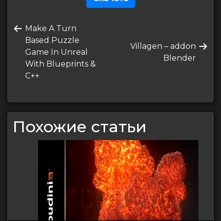
Навигация
Предыдущая
Make A Turn
по
запись
Based Puzzle
Следующая
Villagen – addon
записям
Game In Unreal
запись
Blender
With Blueprints &
C++
Похожие статьи