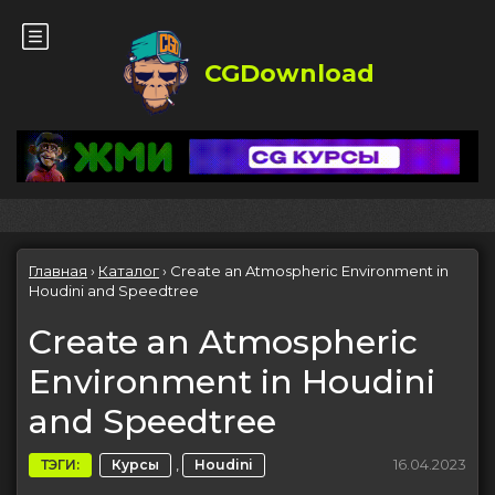
CGDownload
Главная
›
Каталог
›
Create an Atmospheric Environment in
Houdini and Speedtree
Create an Atmospheric
Environment in Houdini
and Speedtree
,
16.04.2023
ТЭГИ:
Курсы
Houdini