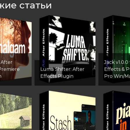
жие статьи
After
Jack v1.0.0 
 Premiere
Luma Shifter: After
Effects & 
n
Effects Plugin
Pro Win/M