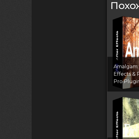
Похо
Amalgam: 
Effects &
Pro Plugi