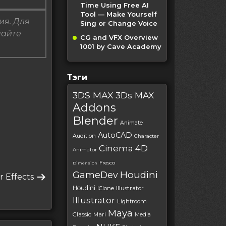
Time Using Free AI
Tool — Make Yourself
ия. Для
Sing or Change Voice
пайте
CG and VFX Overview
1001 by Cave Academy
Тэги
3DS MAX
3Ds MAX
Addons
Blender
Animate
AutoCAD
Audition
Character
Cinema 4D
Animator
Fresco
Dimension
Houdini
GameDev
r Effects
Houdini
IClone
Illustrator
Illustrator
Lightroom
Maya
Classic
Mari
Media