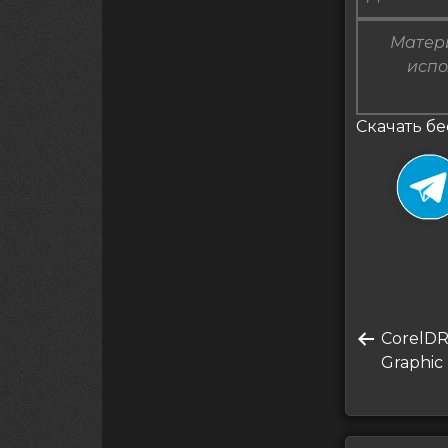
Матери
испо
Скачать бес
Нави
Преды
CorelDR
по
запись
Graphic 
запи