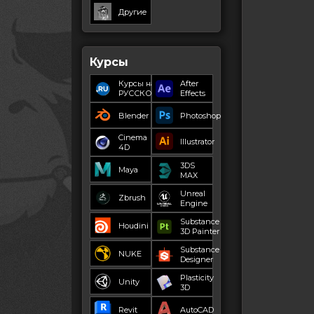
Другие
Курсы
Курсы на
After
РУССКОМ
Effects
Blender
Photoshop
Cinema
Illustrator
4D
3DS
Maya
MAX
Unreal
Zbrush
Engine
Substance
Houdini
3D Painter
Substance
NUKE
Designer
Plasticity
Unity
3D
Revit
AutoCAD