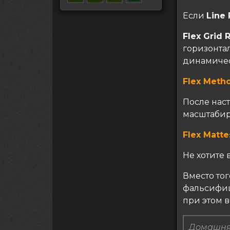
Если
Line 
Flex Grid 
горизонта
динамическ
Flex Meth
После нас
масштабир
Flex Matte
Не хотите
Вместо тог
фальсифиц
при этом 
Домашня