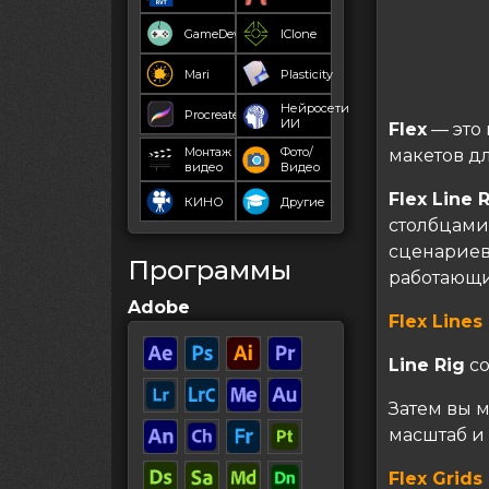
GameDev
IClone
Mari
Plasticity
Нейросети
Procreate
ИИ
Flex
— это
Монтаж
Фото/
макетов дл
видео
Видео
Flex Line 
КИНО
Другие
столбцами,
сценариев,
Программы
работающи
Adobe
Flex Lines
Line Rig
со
Затем вы м
масштаб и
Flex Grids