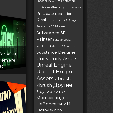
NUKE
Encoder
Photoshop
Plasticity
Lightroom
Plasticity 3D
Procreate
Reallusion
Revit
Substance 3D Designer
Substance 3D Modeler
Substance 3D
Painter
Substance 3D
Painter
Substance 3D Sampler
Substance Designer
for After
Unity
Unity Assets
Premiere
Unreal Engine
ac
Unreal Engine
Assets
Zbrush
Другие
Zbrush
Другие
КИНО
Монтаж видео
Нейросети ИИ
Фото/Видео