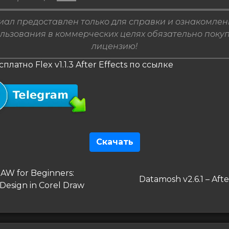
ал предоставлен только для справки и ознакомлен
льзования в коммерческих целях обязательно поку
лицензию!
платно Flex v1.1.3 After Effects по ссылке
Скачать
гация
дущая
AW for Beginners:
Следующая
Datamosh v2.6.1 – Afte
Design in Corel Draw
запись
сям