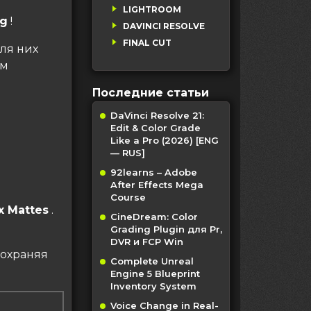
LIGHTROOM
ig
!
DAVINCI RESOLVE
FINAL CUT
ля них
ам
Последние статьи
DaVinci Resolve 21:
Edit & Color Grade
Like a Pro (2026) [ENG
— RUS]
92learns – Adobe
After Effects Mega
Course
x Mattes
.
CineDream: Color
Grading Plugin для Pr,
DVR и FCP Win
сохраняя
Complete Unreal
Engine 5 Blueprint
Inventory System
Voice Change in Real-