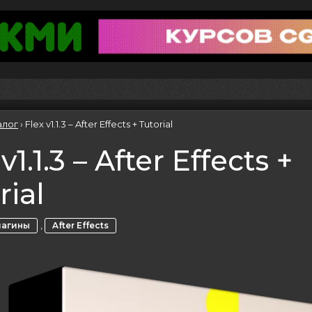
алог
›
Flex v1.1.3 – After Effects + Tutorial
v1.1.3 – After Effects +
rial
,
лагины
After Effects