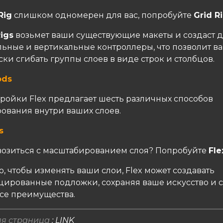
Rig
слишком одномерен для вас, попробуйте
Grid R
Rigs
возьмет ваши существующие макеты и создаст д
льные и вертикальные контроллеры, что позволит в
и сгибать группы слоев в виде строк и столбцов.
ods
тройки Flex предлагает шесть различных способов
ования внутри ваших слоев.
s
 возиться с масштабированием слоя? Попробуйте
Fle
о, чтобы изменять ваши слои, Flex может создавать
ированные подложки, сохраняя ваше искусство и 
все преимущества.
я страница
:
LINK