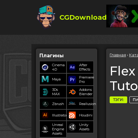
CGDownload
Главная
›
Кат
Плагины
Cinema
After
Flex 
4D
Effects
Premiere
Maya
Tuto
Pro
3Ds
Addons
MAX
Blender
ТЭГИ:
П
Zbrush
Reallusion
Illustrator
Houdini
Unreal
Unity
Engine
Assets
Assets