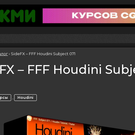
алог
›
SideFX – FFF Houdini Subject 071
FX – FFF Houdini Subj
,
урсы
Houdini