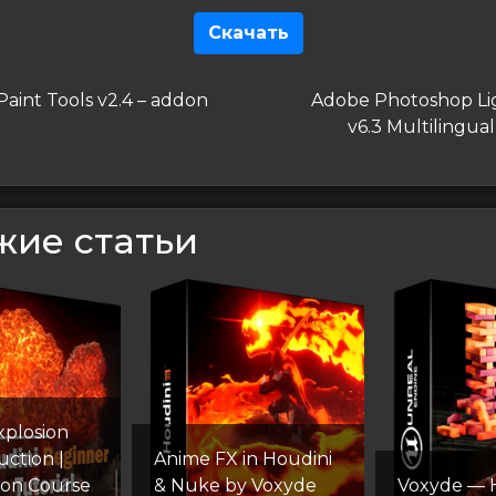
Скачать
гация
дущая
Следующая
aint Tools v2.4 – addon
Adobe Photoshop L
запись
v6.3 Multilingua
сям
жие статьи
xplosion
uction |
Anime FX in Houdini
ion Course
& Nuke by Voxyde
Voxyde — 