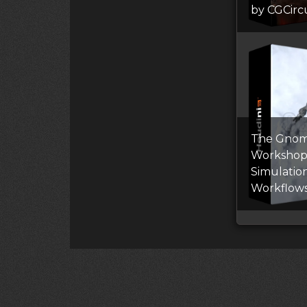
by CGCirc
The Gno
Workshop
Simulatio
Workflows