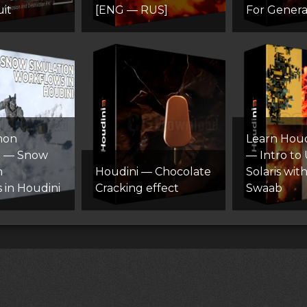
uit
[ENG — RUS]
For General
mon
Learn Houdi
 — Snow
— Intro to
n
Houdini — Chocolate
Solaris wi
 in Houdini
Cracking effect
Swaab