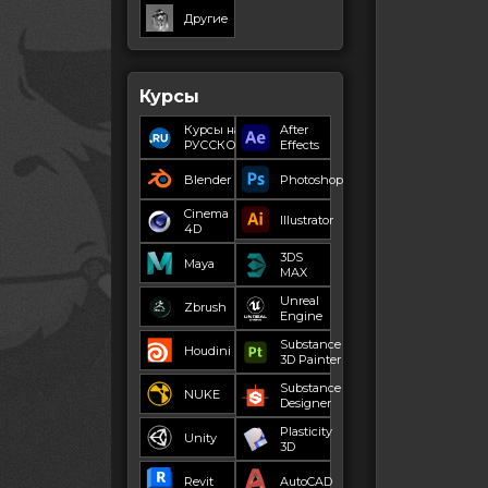
Другие
Курсы
Курсы на
After
РУССКОМ
Effects
Blender
Photoshop
Cinema
Illustrator
4D
3DS
Maya
MAX
Unreal
Zbrush
Engine
Substance
Houdini
3D Painter
Substance
NUKE
Designer
Plasticity
Unity
3D
Revit
AutoCAD