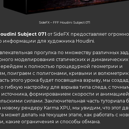
SideFX – FFF Houdini Subject 071
oudini Subject 071
от SideFX предоставляет огромн
о информации для художника Houdini.
увлекательная прогулка по множеству различных зад
рного моделирования статических и динамических 
перейдем к полностью процедурной геометрии и
м, поиграем с полигонами, кривыми и волюметрик
асть этого урока будет посвящена взрыву, мы созда
о гибкую настройку для взрыва типа следа, с точны
 источника, формированием скорости и анимацией
ельскими силами. Заключительная часть туториала 
 новому рендеру Karma XPU, мы увидим, что этот д
 может делать на текущем этапе, как работать с но
, какие ограничения и способы обмана.