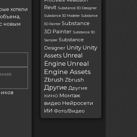
Procreate
Reallusion
Revit
Substance 3D Designer
рые хотели
объема,
Substance 3D Modeler
Substance
Substance
с новым
3D Painter
3D Painter
Substance 3D
Substance
Sampler
Unity
Unity
Designer
Unreal
Assets
Unreal
Engine
Engine Assets
ения.
Zbrush
Zbrush
Другие
Другие
чиков
Монтаж
КИНО
Нейросети
видео
ИИ
Фото/Видео