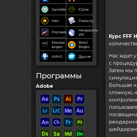
GameDev
IClone
Mari
Plasticity
Нейросети
Procreate
ИИ
Курс FFF H
Монтаж
Фото/
количеств
видео
Видео
Нас ждет 
КИНО
Другие
с процеду
Затем мы 
Программы
симуляция
Большая ч
Adobe
сложную, н
контролем
пользоват
посвящена
рендеринга
шейдерами