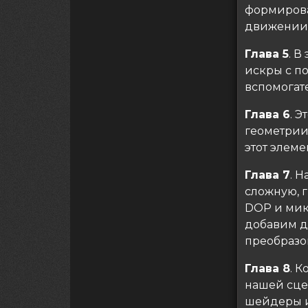
формирова
движении,
Глава 5
. В
искры с п
вспомогат
Глава 6
. 
геометрии
этот элеме
Глава 7
. 
сложную, г
DOP и мик
добавим д
преобразо
Глава 8
. 
нашей сцен
шейдеры и