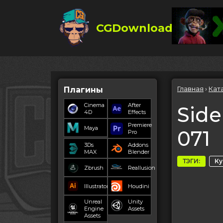
CGDownload
Главная
›
Кат
Плагины
Cinema
After
Side
4D
Effects
Premiere
Maya
071
Pro
3Ds
Addons
MAX
Blender
ТЭГИ:
К
Zbrush
Reallusion
Illustrator
Houdini
Unreal
Unity
Engine
Assets
Assets