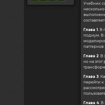
Учебник со
несколько 
выполнены
составляет
Глава 1
. В
подиум. В
моделиров
паттернов
Глава 2
. 
но на это
трансформ
Глава 3
. 
перейти к
рассмотре
пользоват
Глава 4
. 