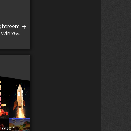
ightroom
l Win x64
Houdini