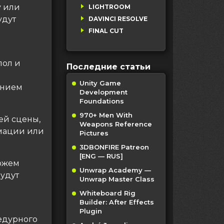
у или
LIGHTROOM
удут
DAVINCI RESOLVE
FINAL CUT
пол и
Последние статьи
Unity Game
анием
Development
Foundations
970+ Men With
ей сцены,
Weapons Reference
имации или
Pictures
3DBONFIRE Patreon
[ENG — RUS]
можем
Unwrap Academy —
будут
Unwrap Master Class
Whiteboard Rig
Builder: After Effects
Plugin
цедурного