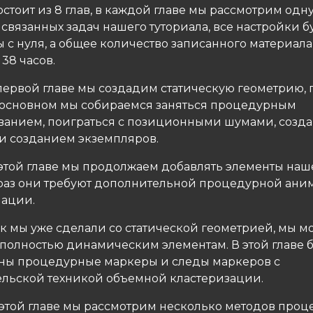
стоит из 8 глав, в каждой главе мы рассмотрим одн
связанных задач нашего туториала, все настройки б
 с нуля, а общее количество записанного материала
 38 часов.
 первой главе мы создадим статическую геометрию, 
 основном мы собираемся заняться процедурным
анием, поиграться с позиционными шумами, созд
 и созданием экземпляров.
В этой главе мы продолжаем добавлять элементы наш
т раз они требуют дополнительной процедурной ан
ации.
Как мы уже сделали со статической геометрией, мы 
 полностью динамическим элементам. В этой главе 
ны процедурные маркеры и следы маркеров с
ельской техникой объемной кластеризации.
В этой главе мы рассмотрим несколько методов про