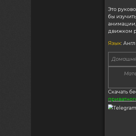
Это руков
бы изучит
анимации,
движком р
Язык
: Анг
Домашня
Мате
Скачать бе
приватног