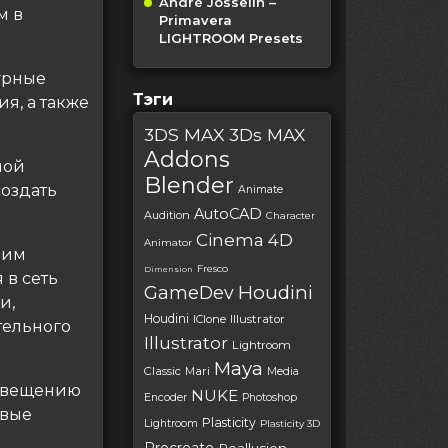
André Josselin –
м в
Primavera
LIGHTROOM Presets
дурные
Тэги
я, а также
3DS MAX
3Ds MAX
Addons
ной
Blender
создать
Animate
AutoCAD
Audition
Character
Cinema 4D
Animator
дим
Fresco
Dimension
 в сеть
Houdini
GameDev
и,
Houdini
IClone
Illustrator
тельного
Illustrator
Lightroom
Maya
Classic
Mari
Media
освещению
NUKE
Encoder
Photoshop
овые
Plasticity
Lightroom
Plasticity 3D