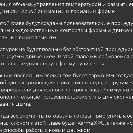
ния объема, управления температурой и размытие
 циклической анимации и вариаций формы.
 этой главе будут созданы пользовательские проце
олным художественным контролем формы и движени
ельные пироэлементы.
Этот урок не будет полным без абстрактной процедур
 с крутым движением. В этой главе мы собираемся 
нт, а также уникальную форму пули героя.
Нашим последним элементом будет взрыв. Мы созда
ибкую настройку для взрыва типа следа, погрузимся
рорешатели для точного контроля нашей симуляци
ополнительные пользовательские силы для оконча
вания дыма.
Когда все элементы готовы, мы готовы приступить к 
ы. Ключом к этой главе будет Karma XPU, а также н
 способы работы с новым движком.