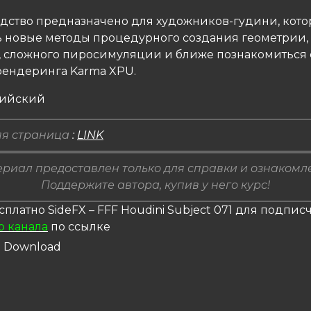
одство предназначено для художников-гудини, кото
ь новые методы процедурного создания геометрии, 
 сложного пиросимуляции и ближе познакомиться 
ендеринга Karma XPU.
лийский
я страница
:
LINK
риал предоставлен только для справки и ознакомл
Поддержите автора, купив у него курс!
сплатно SideFX – FFF Houdini Subject 071 для подпис
о канала
по ссылке