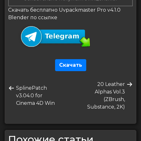
Скачать бесплатно Uvpackmaster Pro v4.1.0
Blender по ссылке
Скачать
Навигация
Следующая
20 Leather
по
Предыдущая
SplinePatch
запись
Alphas Vol.3
запись
v3.04.0 for
записям
(ZBrush,
Cinema 4D Win
Substance, 2K)
Похожие статьи