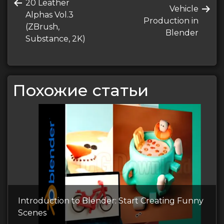
Предыдущая
20 Leather
по
Следующая
Vehicle
запись
Alphas Vol.3
запись
Production in
записям
(ZBrush,
Blender
Substance, 2K)
Похожие статьи
Introduction to Blender: Start Creating Funny
Scenes