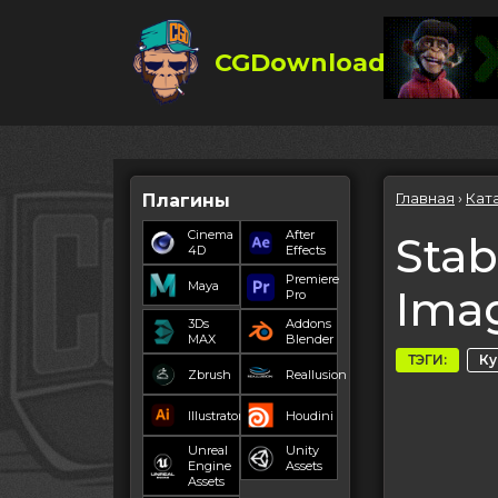
CGDownload
Главная
›
Кат
Плагины
Cinema
After
Stab
4D
Effects
Premiere
Maya
Ima
Pro
3Ds
Addons
MAX
Blender
ТЭГИ:
К
Zbrush
Reallusion
Illustrator
Houdini
Unreal
Unity
Engine
Assets
Assets