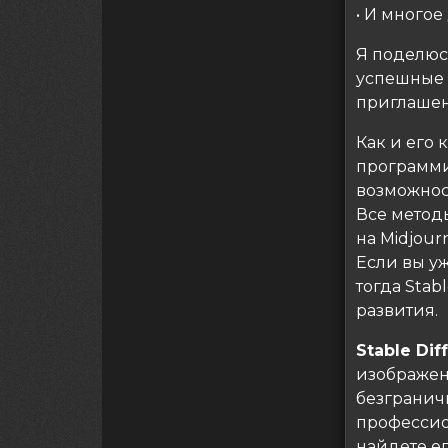
• И многое
Я поделюс
успешные 
приглашен
Как и его 
программи
возможнос
Все методы
на Midjour
Если вы уж
тогда Stab
развития.
Stable Dif
изображен
безгранич
профессион
найдете е