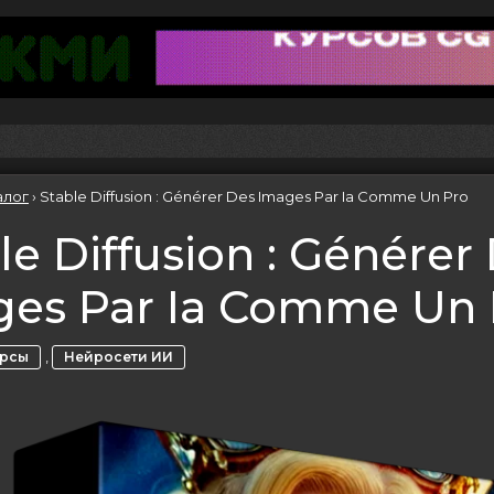
алог
›
Stable Diffusion : Générer Des Images Par Ia Comme Un Pro
le Diffusion : Générer
ges Par Ia Comme Un 
,
урсы
Нейросети ИИ