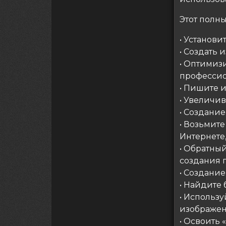
Этот полны
• Установ
• Создать 
• Оптимиз
профессио
• Пишите и
• Увеличи
• Создани
• Возьмите
Интернете
• Обратны
создания 
• Создани
• Найдите
• Использ
изображе
• Освоить 