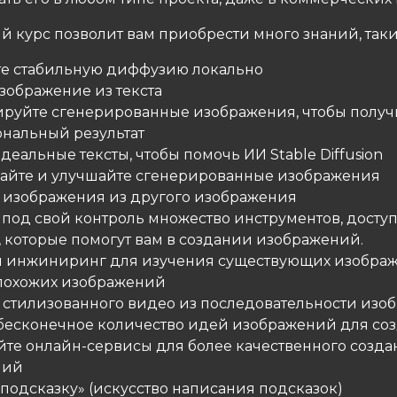
й курс позволит вам приобрести много знаний, таки
ите стабильную диффузию локально
изображение из текста
ируйте сгенерированные изображения, чтобы получ
нальный результат
деальные тексты, чтобы помочь ИИ Stable Diffusion
вайте и улучшайте сгенерированные изображения
е изображения из другого изображения
 под свой контроль множество инструментов, досту
, которые помогут вам в создании изображений.
й инжиниринг для изучения существующих изобра
похожих изображений
е стилизованного видео из последовательности из
 бесконечное количество идей изображений для со
уйте онлайн-сервисы для более качественного созд
ний
«подсказку» (искусство написания подсказок)