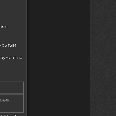
sion
ткрытым
трумент на
ения.
Comme Un