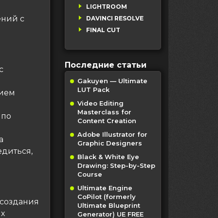
LIGHTROOM
ений с
DAVINCI RESOLVE
FINAL CUT
Последние статьи
с
Gakuyen — Ultimate
LUT Pack
нием
Video Editing
Masterclass for
 по
Content Creation
Adobe Illustrator for
а
Graphic Designers
едиться,
Black & White Eye
Drawing: Step-by-Step
Course
Ultimate Engine
CoPilot (formerly
 создания
Ultimate Blueprint
их
Generator) UE FREE