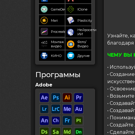
GameDev
IClone
Mari
Plasticity
Нейросети
Procreate
ИИ
Узнайте, к
Монтаж
Фото/
благодаря 
видео
Видео
ЧЕМУ ВЫ 
КИНО
Другие
• Использ
Программы
• Создани
искусстве
Adobe
• Освоени
• Возьмите
• Создавай
• Создава
• Пониман
• Создайт
• Сделайт