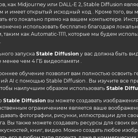
в, как Midjourney или DALL-E 2, Stable Diffusion явля
м и имеет открытый исходный код . Кроме того, вы 
ать его локально прямо на вашем компьютере. Инст
конечно использовать бесплатно благодаря локаль
, таким как Automatic-1111, которые мы будем исполь
.
ьного запуска
Stable Diffusion
у вас должна быть ви
е менее чем 4 ГБ видеопамяти .
ороннее обучение позволит вам полностью освоить 
й AI с помощью Stable Diffusion . Вы изучите все п
 чтобы наилучшим образом использовать
Stable Diff
ю
Stable Diffusion
вы можете создавать изображени
инственным ограничением является ваше воображен
здавать фотографии, рисунки, иллюстрации для свои
га. Вы также можете создавать ресурсы для своих в
вкусностей, книг, видео. Можно создать любое изоб
ть его в любом типе проекта, даже в коммерческих 