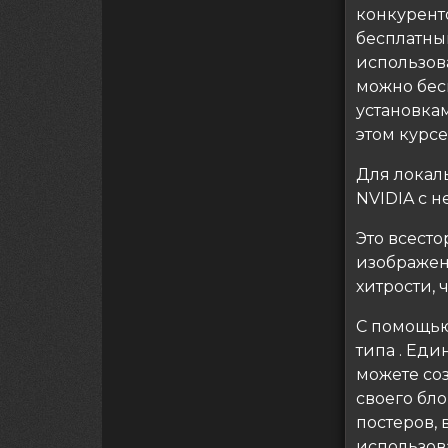
конкуренто
бесплатны
использов
можно бес
установкам
этом курсе
Для локал
NVIDIA с н
Это всест
изображени
хитрости,
С помощь
типа . Ед
можете со
своего бло
постеров, 
использова