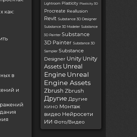
Plasticity
Lightroom
Plasticity 3D
Procreate
Reallusion
х как:
Revit
Substance 3D Designer
Substance 3D Modeler
Substance
Substance
3D Painter
ить
3D Painter
Substance 3D
Substance
Sampler
Unity
Unity
Designer
Unreal
Assets
Unreal
Engine
пных в
Engine Assets
жений и
Zbrush
Zbrush
Другие
Другие
ображений
Монтаж
КИНО
здания
Нейросети
видео
ания
ИИ
Фото/Видео