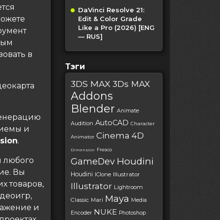
ется
DaVinci Resolve 21:
можете
Edit & Color Grade
Like a Pro (2026) [ENG
румент
— RUS]
ным
зовать в
Тэги
3DS MAX
3Ds MAX
деокарта
Addons
Blender
Animate
генерацию
AutoCAD
Audition
Character
риемы и
Cinema 4D
Animator
usion
.
Fresco
Dimension
я любого
Houdini
GameDev
ие. Вы
Houdini
IClone
Illustrator
х товаров,
Illustrator
Lightroom
идеоигр,
Maya
Classic
Mari
Media
ражение и
NUKE
Encoder
Photoshop
проектах.