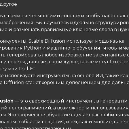
 другое
ь с вами очень многими советами, чтобы наверняка
изображения. Вы научитесь идеально структуриров
ие и размещать правильные ключевые слова в нужн
конкуренты, Stable Diffusion использует мощь языка
рования Python и машинного обучения , чтобы име
ть генерировать любое изображение за считанные с
 и советы, данные в этом курсе, также могут быть 
ney или Dall-E.
е используете инструменты на основе ИИ, такие как
le Diffusion станет хорошим дополнением для даль
fusion
— это сверхмощный инструмент, в генерации
ий нет ограничений, а возможности использования
ны. Это творческое обучение сделает вас стабильны
алом в области вещания, и вы, как и многие, наве
го полностью захватывающим .