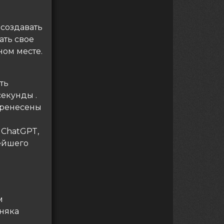
 создавать
ать свое
ом месте.
ть
екунды .
перенесены
 ChatGPT,
нейшего
м
рняка