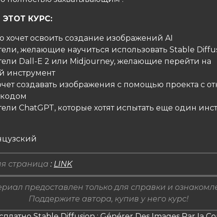
 ЭТОТ КУРС:
то хочет освоить создание изображений AI
тели, желающие научиться использовать Stable Diffu
тели Dall-E 2 или Midjourney, желающие перейти на
й инструмент
 хочет создавать изображения с помощью проекта с о
 кодом
тели ChatGPT, которые хотят испытать еще один инс
нцузский
я страница
:
LINK
риал предоставлен только для справки и ознакомл
Поддержите автора, купив у него курс!
сплатно Stable Diffusion : Générer Des Images Par Ia 