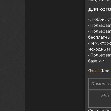
ДЛЯ КОГО
• Любой, к
• Пользова
• Пользова
бесплатны
• Тем, кто
исходным
• Пользова
базе ИИ
Язык
: Фра
Домашня
Мате
Скачать бе