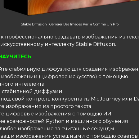
Stable Diffusion : Générer Des Images Par Ia Comme Un Pro
ак профессионально создавать изображения из текс
искусственному интеллекту Stable Diffusion.
НАУЧИТЕСЬ
уйте стабильную диффузию для создания изображе
е изображений (цифровое искусство) с помощью
нного интеллекта
е стабильной диффузии
 под свой контроль конкурента из MidJourney или Da
те изображения из простого текста
йте цифровые изображения с помощью ИИ
ие возможностей Python и машинного обучения
е любое изображение за считанные секунды
е ваши изображения успешными с помощью советов 