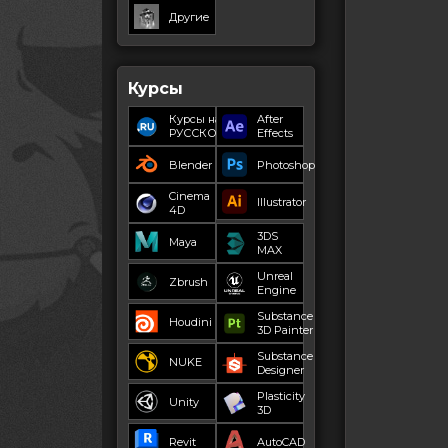
Другие
Курсы
Курсы на
After
РУССКОМ
Effects
Blender
Photoshop
Cinema
Illustrator
4D
3DS
Maya
MAX
Unreal
Zbrush
Engine
Substance
Houdini
3D Painter
Substance
NUKE
Designer
Plasticity
Unity
3D
Revit
AutoCAD