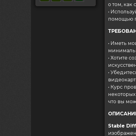
о том, как 
• Использу
помощью п
ТРЕБОВА
• Иметь м
минималь
• Хотите 
искусстве
• Убедите
видеокарт
• Курс про
некоторых
что вы мож
ОПИСАНИ
Stable Dif
изображени