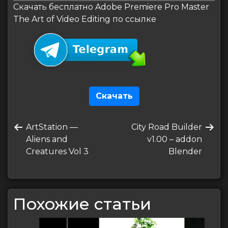
Скачать бесплатно Adobe Premiere Pro Master
The Art of Video Editing по ссылке
Скачать
Навигация
Предыдущая
Следующая
ArtStation —
City Road Builder
по
запись
запись
Aliens and
v1.00 – addon
записям
Creatures Vol 3
Blender
Похожие статьи