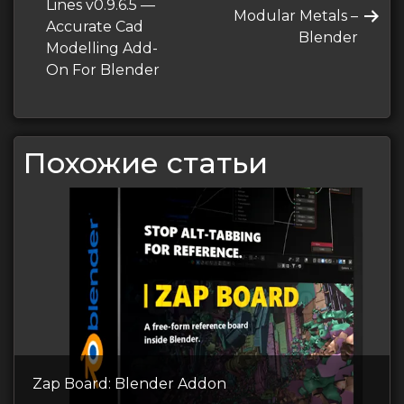
запись
Lines v0.9.6.5 —
Следующая
Modular Metals –
записям
Accurate Cad
запись
Blender
Modelling Add-
On For Blender
Похожие статьи
Zap Board: Blender Addon