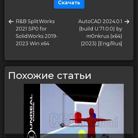
Скачать
Навигация
Предыдущая
Следующая
R&B SplitWorks
AutoCAD 2024.0.1
по
запись
запись
2021 SP0 for
(build U.71.0.0) by
записям
SolidWorks 2019-
m0nkrus (x64)
2023 Win x64
(2023) [Eng/Rus]
Похожие статьи