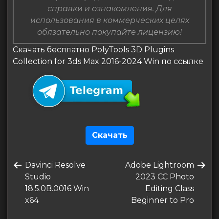
справки и ознакомления. Для
использования в коммерческих целях
обязательно покупайте лицензию!
Скачать бесплатно PolyTools 3D Plugins
Collection for 3ds Max 2016-2024 Win по ссылке
Скачать
Навигация
Предыдущая
Следующая
Davinci Resolve
Adobe Lightroom
по
запись
запись
Studio
2023 CC Photo
записям
18.5.0B.0016 Win
Editing Class
x64
Beginner to Pro