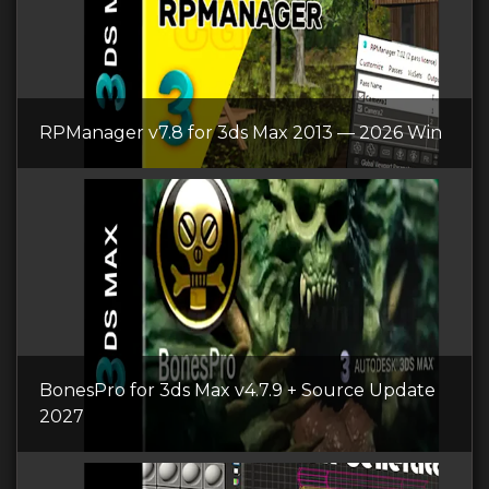
RPManager v7.8 for 3ds Max 2013 — 2026 Win
BonesPro for 3ds Max v4.7.9 + Source Update
2027