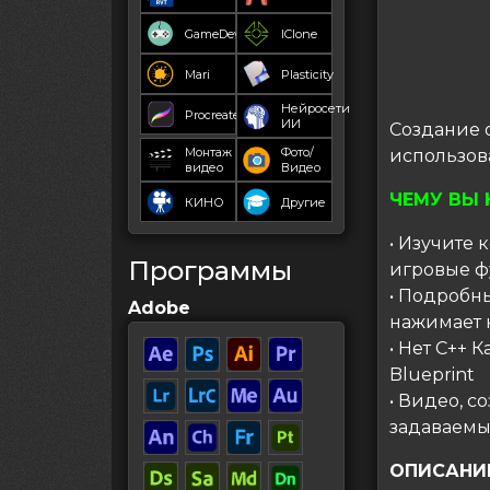
GameDev
IClone
Mari
Plasticity
Нейросети
Procreate
ИИ
Создание 
Монтаж
Фото/
использов
видео
Видео
ЧЕМУ ВЫ 
КИНО
Другие
• Изучите
Программы
игровые 
• Подробны
Adobe
нажимает 
• Нет C++
Blueprint
• Видео, 
задаваемы
ОПИСАНИ