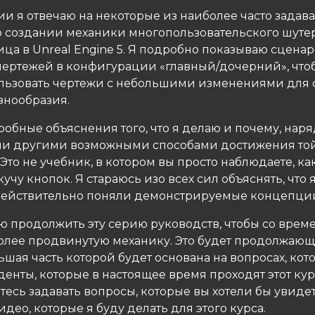
ии я отвечаю на некоторые из наиболее часто задав
о создании механики многопользовательского шутер
ица в Unreal Engine 5. Я подробно показываю сцена
чертежей в конфигурации «главный/дочерний», чт
льзовать чертежи с небольшими изменениями для 
знообразия.
обные объяснения того, что я делаю и почему, наря
и другими возможными способами достижения то
Это не учебник, в котором вы просто наблюдаете, как
учу кнопок. Я стараюсь изо всех сил объяснять, что 
действительно поняли демонстрируемые концепци
ю продолжить эту серию руководств, чтобы со врем
более продвинутую механику. Это будет продолжаю
ьшая часть которой будет основана на вопросах, кот
денты, которые в настоящее время проходят этот курс
тесь задавать вопросы, которые вы хотели бы увидет
део, которые я буду делать для этого курса.