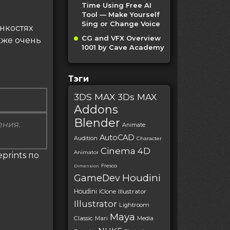
Time Using Free AI
Tool — Make Yourself
Sing or Change Voice
нкостях
CG and VFX Overview
кже очень
1001 by Cave Academy
Тэги
3DS MAX
3Ds MAX
Addons
Blender
ения.
Animate
AutoCAD
Audition
Character
Cinema 4D
Animator
prints по
Fresco
Dimension
Houdini
GameDev
Houdini
IClone
Illustrator
Illustrator
Lightroom
Maya
Classic
Mari
Media