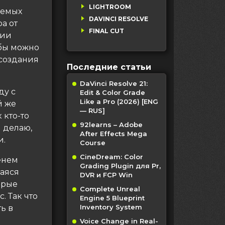
LIGHTROOM
аемых
DAVINCI RESOLVE
а от
FINAL CUT
рии
обы можно
создания
Последние статьи
DaVinci Resolve 21:
ду с
Edit & Color Grade
Like a Pro (2026) [ENG
й же
— RUS]
 кто-то
92learns – Adobe
я делаю,
After Effects Mega
и.
Course
CineDream: Color
енем
Grading Plugin для Pr,
щаяся
DVR и FCP Win
орые
Complete Unreal
. Так что
Engine 5 Blueprint
Inventory System
ь в
Voice Change in Real-