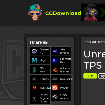
CGDownload
Главная
›
Кат
Плагины
Cinema
After
Unre
4D
Effects
Premiere
Maya
TPS 
Pro
3Ds
Addons
MAX
Blender
ТЭГИ:
К
Zbrush
Reallusion
Illustrator
Houdini
Unreal
Unity
Engine
Assets
Assets