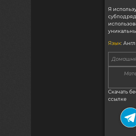
Я использу
субподряд
использов
уникальны
Язык
: Анг
Домашня
Мате
Скачать бе
ссылке