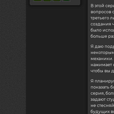
В этой сер
вопросов 
третьего л
создания 
было испо
больше ра
Я даю подр
некоторым
механики. 
нажимает к
чтобы вы 
Я планиру
показать 
серия, бол
задают сту
не стесняй
будущих ви