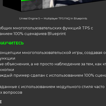
Unreal Engine 5 — Multiplayer TPS FAQ In Blueprints
общих многопользовательских функций TPS с
анием 100% сценариев Blueprint
НАУЧИТЕСЬ
 концепции многопользовательской игры, создавая 
функции
е объяснения, а не просто наблюдение за тем, как к
кнопки
 Каждый пример сделан с использованием 100% сце
созданные с использованием модульного стиля часто
х вопросов
Е