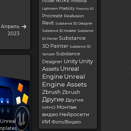
NUKE
Encoder
Photoshop
Plasticity
Lightroom
Plasticity 3D
Procreate
Reallusion
Revit
Substance 3D Designer
1 Апрель
Substance 3D Modeler
Substance
2023
Substance
3D Painter
3D Painter
Substance 3D
Substance
Sampler
Unity
Unity
Designer
Unreal
Assets
Unreal
Engine
Engine Assets
Zbrush
Zbrush
Другие
Другие
Монтаж
КИНО
Нейросети
видео
 Unreal
ИИ
Фото/Видео
mplates