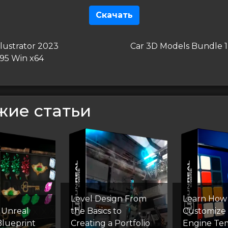
Скачать
гация
дущая
Следующая
lustrator 2023
Car 3D Models Bundle 
запись
695 Win x64
сям
жие статьи
Level Design From
Learn How
 Unreal
the Basics to
Customize
Blueprint
Creating a Portfolio
Engine Te