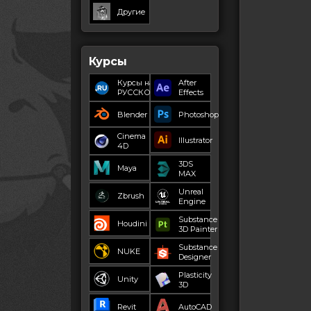
Другие
Курсы
Курсы на
After
РУССКОМ
Effects
Blender
Photoshop
Cinema
Illustrator
4D
3DS
Maya
MAX
Unreal
Zbrush
Engine
Substance
Houdini
3D Painter
Substance
NUKE
Designer
Plasticity
Unity
3D
Revit
AutoCAD