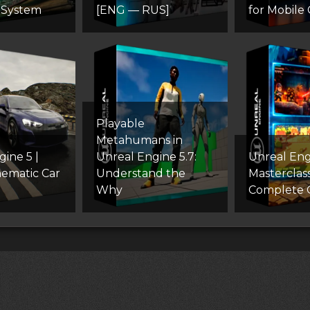
 System
[ENG — RUS]
for Mobile
Playable
Metahumans in
ine 5 |
Unreal Engine 5.7:
Unreal Eng
nematic Car
Understand the
Masterclass
Why
Complete