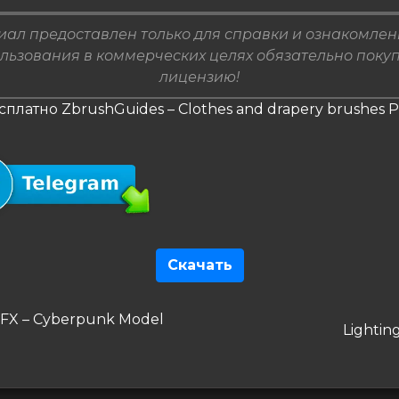
ал предоставлен только для справки и ознакомлен
льзования в коммерческих целях обязательно поку
лицензию!
сплатно ZbrushGuides – Clothes and drapery brushes 
Скачать
гация
дущая
FX – Cyberpunk Model
Следу
Lighting
запись
сям