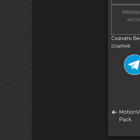
Матери
испо
Скачать бе
ссылке
Нави
Преды
MotionV
по
запись
Pack
запи