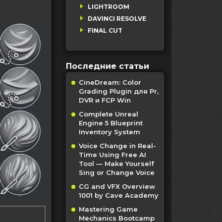
LIGHTROOM
DAVINCI RESOLVE
FINAL CUT
Последние статьи
CineDream: Color
Grading Plugin для Pr,
DVR и FCP Win
Complete Unreal
Engine 5 Blueprint
Inventory System
Voice Change in Real-
Time Using Free AI
Tool — Make Yourself
Sing or Change Voice
CG and VFX Overview
1001 by Cave Academy
Mastering Game
Mechanics Bootcamp