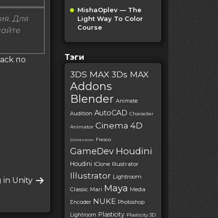
MishaOplev — The
ия. Для
Light Way To Color
Course
пайте
Тэги
Pack по
3DS MAX
3Ds MAX
Addons
Blender
Animate
AutoCAD
Audition
Character
Cinema 4D
Animator
Fresco
Dimension
Houdini
GameDev
Houdini
IClone
Illustrator
Illustrator
Lightroom
ющая
 in Unity
Maya
Classic
Mari
Media
NUKE
Encoder
Photoshop
Plasticity
Lightroom
Plasticity 3D