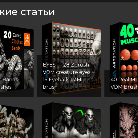
жие статьи
EYES — 28 Zbrush
VDM creature eyes +
s Bands
15 Eyeballs IMM
40 Real Mu
ushes
brush
VDM Brus