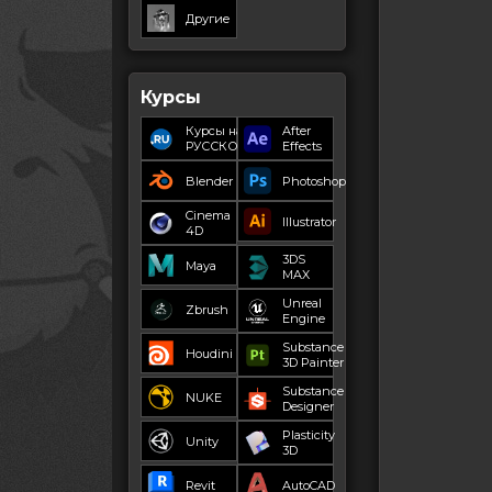
Другие
Курсы
Курсы на
After
РУССКОМ
Effects
Blender
Photoshop
Cinema
Illustrator
4D
3DS
Maya
MAX
Unreal
Zbrush
Engine
Substance
Houdini
3D Painter
Substance
NUKE
Designer
Plasticity
Unity
3D
Revit
AutoCAD