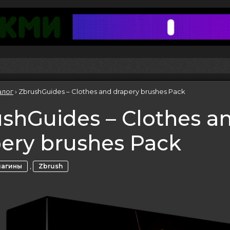
алог
›
ZbrushGuides – Clothes and drapery brushes Pack
shGuides – Clothes a
ery brushes Pack
,
лагины
Zbrush