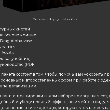
Clothes and drapery brushes Pack
птурных кистей
 на основе кривых
 Drag Alpha-vase
Dynamics
 Assets
ылка (учебник)
руководство (PDF)
 пакета состоит в том, чтобы помочь вам ускорить п
 основных и второстепенных форм при работе с оде
тапе детализации.
ткани и драпировки в этом наборе помогут вам созд
обный и убедительный эффект, но имейте в виду, ч
ставление о типе одежды, которую вы пытаетесь вая