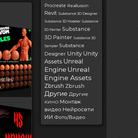
Procreate
Reallusion
Revit
Substance 3D Designer
Substance 3D Modeler
Substance
Substance
3D Painter
3D Painter
Substance 3D
Substance
Sampler
Unity
Unity
Designer
Unreal
Assets
Unreal
Engine
Engine Assets
scles
Zbrush
Zbrush
h
Другие
Другие
Монтаж
КИНО
Нейросети
видео
ИИ
Фото/Видео