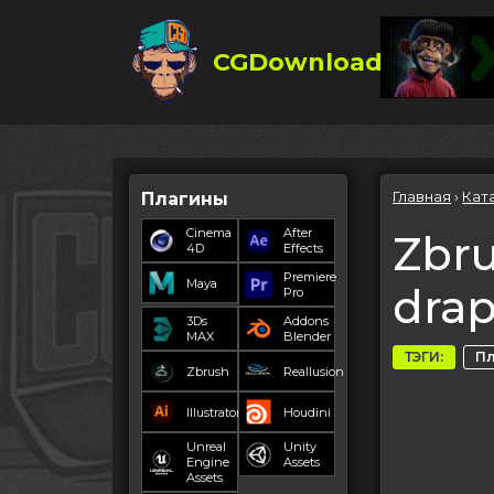
CGDownload
Главная
›
Кат
Плагины
Cinema
After
Zbru
4D
Effects
Premiere
Maya
drap
Pro
3Ds
Addons
MAX
Blender
ТЭГИ:
П
Zbrush
Reallusion
Illustrator
Houdini
Unreal
Unity
Engine
Assets
Assets