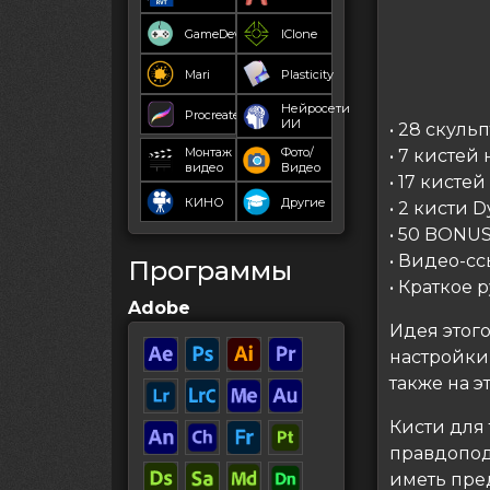
GameDev
IClone
Mari
Plasticity
Нейросети
Procreate
ИИ
• 28 скуль
Монтаж
Фото/
• 7 кистей
видео
Видео
• 17 кистей
КИНО
Другие
• 2 кисти 
• 50 BONUS
• Видео-сс
Программы
• Краткое 
Adobe
Идея этого
настройки
также на э
Кисти для 
правдопод
иметь пред