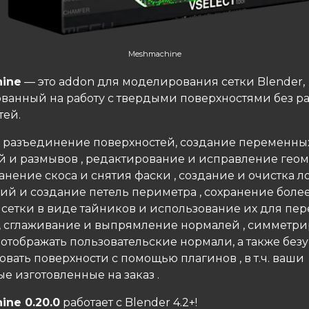
Meshmachine
ine
— это addon для моделирования сетки Blender,
ванный на работу с твердыми поверхностями без р
тей.
 разъединение поверхностей, создание переменны
й и размывов , редактирование и исправление гео
ранение скоса и снятия фаски , создание и очистка 
ий и создание петель периметра , сохранение боле
 сетки в виде тайников и использование их для пер
, сглаживание и выпрямление нормалей , симметри
 отображать пользовательские нормали, а также без
вать поверхности с помощью плагинов , в т.ч. ваши
е изготовленные на заказ .
ne 0.20.0
работает с Blender 4.2+!