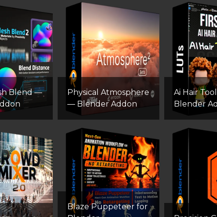
sh Blend —
Physical Atmosphere
Ai Hair Tool
Addon
— Blender Addon
Blender A
Blaze Puppeteer for