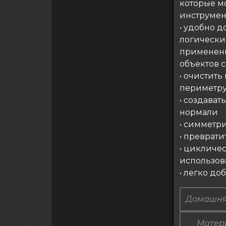
которые м
инструмен
• удобно 
логически
применени
объектов 
• очистит
периметру
• создава
нормали
• симметр
• преврат
• цикличес
использов
• легко до
Домашня
Матери