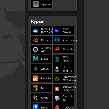
Другие
Курсы
Курсы на
After
РУССКОМ
Effects
Blender
Photoshop
Cinema
Illustrator
4D
3DS
Maya
MAX
Unreal
Zbrush
Engine
Substance
Houdini
3D Painter
Substance
NUKE
Designer
Plasticity
Unity
3D
Revit
AutoCAD