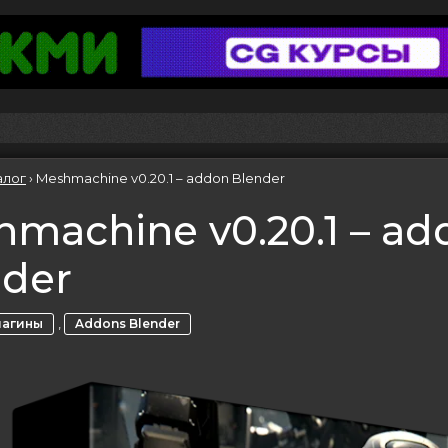
алог
›
Meshmachine v0.20.1 – addon Blender
machine v0.20.1 – ad
nder
,
лагины
Addons Blender