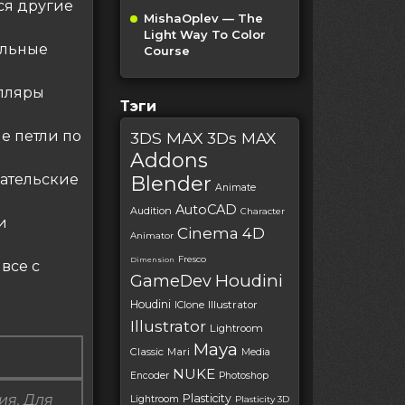
ся другие
MishaOplev — The
Light Way To Color
ельные
Course
мпляры
Тэги
е петли по
3DS MAX
3Ds MAX
Addons
вательские
Blender
Animate
AutoCAD
Audition
Character
и
Cinema 4D
Animator
Fresco
Dimension
все с
Houdini
GameDev
Houdini
IClone
Illustrator
Illustrator
Lightroom
Maya
Classic
Mari
Media
NUKE
Encoder
Photoshop
ия. Для
Plasticity
Lightroom
Plasticity 3D