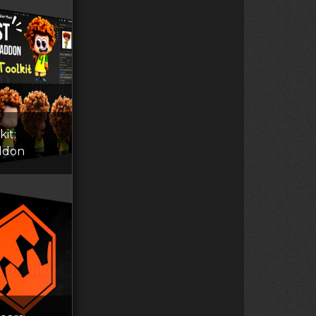
kit:
ddon