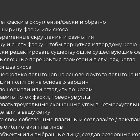
ет фаски в скругления/фаски и обратно
т ширину фаски или скоса
 переменные скругления и размытия
ску и снять фаску , чтобы вернуться к твердому краю
ески редактировать существующие существующие ф
ть сложные перекрытия геометрии в случаях, когда
я два скоса
 несколько полигонов на основе другого полигона и
один полигон на основе 3 вершин
 по нормали или сгладить по краям
авить поток фаски, повернув углы
зовать треугольные скошенные углы в четырехугольн
 детали в вашу сетку
те свои собственные плагины и создавайте / покупай
е библиотеки плагинов
е объекты или выбранные лица, создав резервные ко