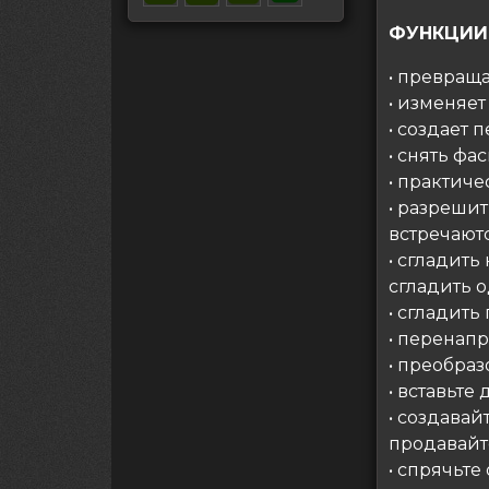
ФУНКЦИИ
• превраща
• изменяе
• создает
• снять фа
• практич
• разреши
встречаютс
• сгладить
сгладить 
• сгладить
• перенапр
• преобра
• вставьте
• создавай
продавайт
• спрячьт