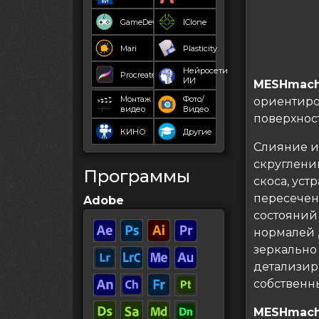
GameDev
IClone
Mari
Plasticity
Нейросети
Procreate
ИИ
MESHmach
Монтаж
Фото/
ориентиро
видео
Видео
поверхнос
КИНО
Другие
Слияние и
скруглени
Программы
скоса, уст
пересечен
Adobe
состояний
нормалей 
зеркально
детализиро
собственны
MESHmachi