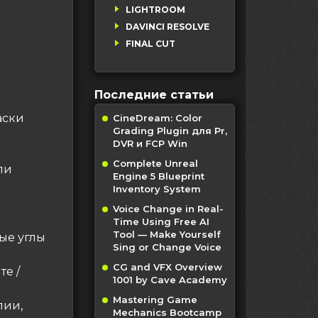
LIGHTROOM
DAVINCI RESOLVE
FINAL CUT
Последние статьи
аски
CineDream: Color
Grading Plugin для Pr,
DVR и FCP Win
Complete Unreal
ли
Engine 5 Blueprint
Inventory System
Voice Change in Real-
Time Using Free AI
Tool — Make Yourself
ые углы
Sing or Change Voice
CG and VFX Overview
те /
1001 by Cave Academy
Mastering Game
пии,
Mechanics Bootcamp