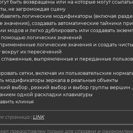
огут быть возвращены или на которые могут ссылать
ты, не загромождая сцену
добавлять логические модификаторы (включая разд
е значения), создавать автоматические тайники при
и модов и легко дублировать или создавать экзе
с помощью логических значений
ь примененные логические значения и создать чисты
 вокруг их пересечений
ть сглаженные, выпрямленные и переданные пользо
ировать сетки, включая их пользовательские нормал
ить модификаторы зеркала в реальные объекты
кий выбор , резкий выбор и выбор группы вершин , 
анием одной раскладки клавиатуры
бавить клинья
я страница
:
LINK
ал предоставлен только для справки и ознакомлен