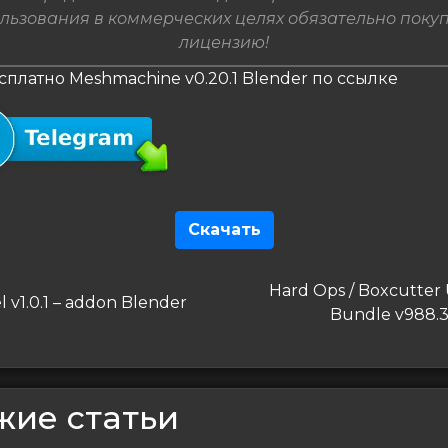
льзования в коммерческих целях обязательно поку
лицензию!
сплатно Meshmachine v0.20.1 Blender по ссылке
Скачать
гация
Следующая
Hard Ops / Boxcutter 
дущая
 v1.0.1 – addon Blender
запись
Bundle v988.3.
сям
жие статьи