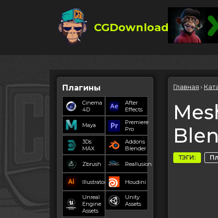
CGDownload
Главная
›
Кат
Плагины
Cinema
After
Mesh
4D
Effects
Premiere
Maya
Ble
Pro
3Ds
Addons
MAX
Blender
ТЭГИ:
П
Zbrush
Reallusion
Illustrator
Houdini
Unreal
Unity
Engine
Assets
Assets