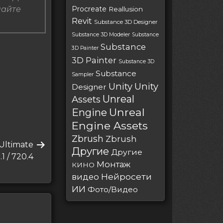
пайте
Procreate
Reallusion
Revit
Substance 3D Designer
Substance 3D Modeler
Substance
Substance
3D Painter
3D Painter
Substance 3D
Substance
Sampler
Unity
Unity
Designer
Unreal
Assets
Unreal
Engine
Engine Assets
Zbrush
Zbrush
Ultimate
Другие
Другие
1 / 720.4
Монтаж
КИНО
Нейросети
видео
ИИ
Фото/Видео