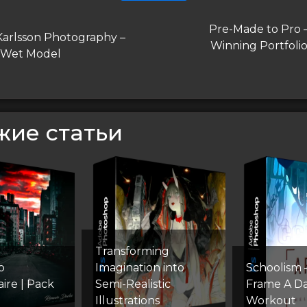
гация
Следующая
Pre-Made to Pro —
дущая
Karlsson Photography –
запись
Winning Portfolio
 Wet Model
сям
жие статьи
Transforming
p
Imagination into
Schoolism
ire | Pack
Semi-Realistic
Frame A D
Illustrations
Workout