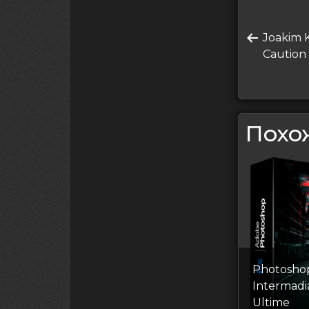
Нави
по
Преды
Joakim 
запись
Caution
запи
Похо
Photosho
Intermadia
Ultime