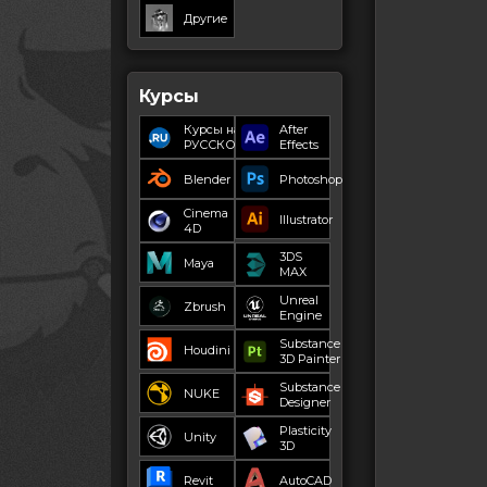
Другие
Курсы
Курсы на
After
РУССКОМ
Effects
Blender
Photoshop
Cinema
Illustrator
4D
3DS
Maya
MAX
Unreal
Zbrush
Engine
Substance
Houdini
3D Painter
Substance
NUKE
Designer
Plasticity
Unity
3D
Revit
AutoCAD