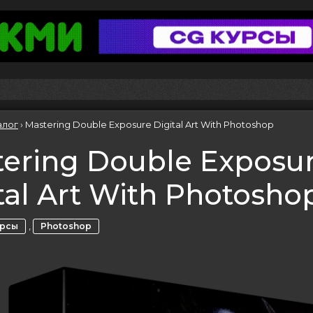
алог
›
Mastering Double Exposure Digital Art With Photoshop
ering Double Exposu
tal Art With Photosho
,
урсы
Photoshop