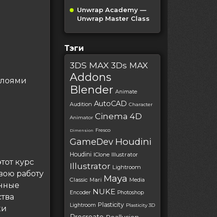
Unwrap Academy —
Unwrap Master Class
Тэги
3DS MAX
3Ds MAX
Addons
слоями
Blender
Animate
AutoCAD
Audition
Character
Cinema 4D
Animator
Fresco
Dimension
Houdini
GameDev
Houdini
IClone
Illustrator
тот курс
Illustrator
Lightroom
вою работу
Maya
Classic
Mari
Media
енные
NUKE
Encoder
Photoshop
ства
Plasticity
Lightroom
Plasticity 3D
ки