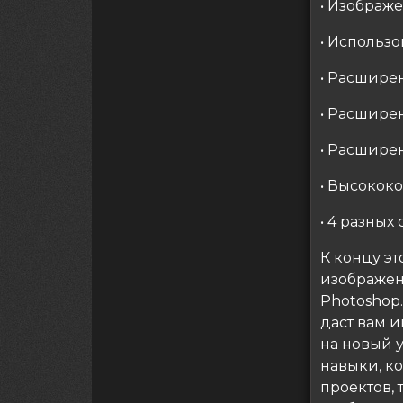
• Изображ
• Использо
• Расшире
• Расшире
• Расшире
• Высокок
• 4 разных
К концу эт
изображен
Photoshop
даст вам и
на новый 
навыки, к
проектов, 