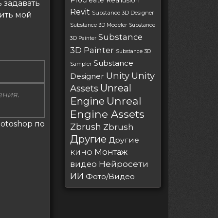
Procreate
Reallusion
 задавать
Revit
Substance 3D Designer
тить мой
Substance 3D Modeler
Substance
Substance
3D Painter
3D Painter
Substance 3D
Substance
Sampler
Unity
Unity
Designer
Unreal
Assets
ения.
Unreal
Engine
Engine Assets
hotoshop по
Zbrush
Zbrush
Другие
Другие
Монтаж
КИНО
Нейросети
видео
ИИ
Фото/Видео