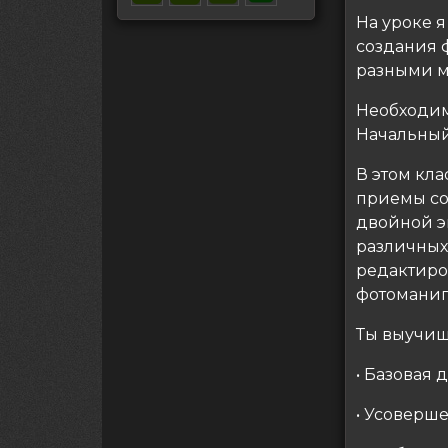
На уроке 
создания 
разными м
Необходим
Начальный
В этом кл
приемы со
двойной э
различных
редактиро
фотомани
Ты выучиш
• Базовая 
• Усоверш