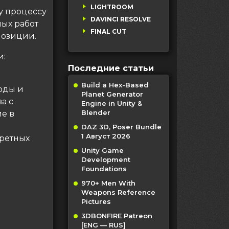
LIGHTROOM
у процессу
DAVINCI RESOLVE
ых работ
FINAL CUT
позиции.
и:
Последние статьи
Build a Hex-Based
оды и
Planet Generator
а с
Engine in Unity &
Blender
е в
DAZ 3D, Poser Bundle
1 Август 2026
ретных
Unity Game
Development
Foundations
970+ Men With
Weapons Reference
Pictures
3DBONFIRE Patreon
[ENG — RUS]