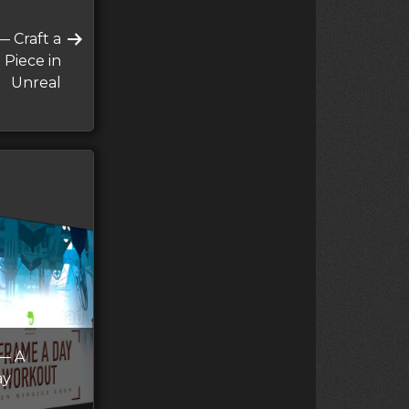
 Craft a
 Piece in
Unreal
 — A
ay