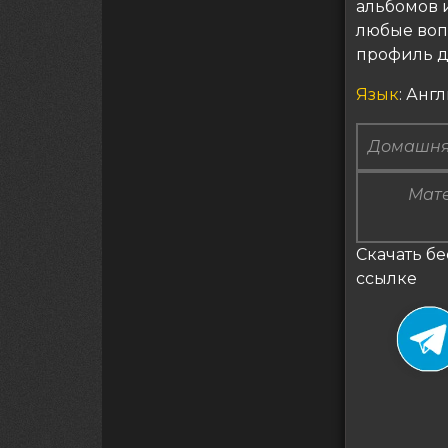
альбомов 
любые воп
профиль д
Язык
: Анг
Домашня
Мате
Скачать бе
ссылке