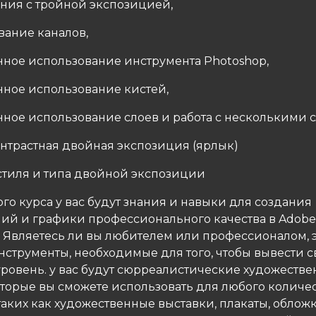
ения с тройной экспозицией,
вание каналов,
нное использование инструмента Photoshop,
нное использование кистей,
нное использование слоев и работа с несколькими 
онтрастная двойная экспозиция (ярлык)
 стиля и типа двойной экспозиции
ого курса у вас будут знания и навыки для создания
ий и графики профессионального качества в Adobe
. Являетесь ли вы любителем или профессионалом, э
нструменты, необходимые для того, чтобы вывести с
уровень. у вас будут сюрреалистические художеств
оторые вы сможете использовать для любого количе
таких как художественные выставки, плакаты, облож