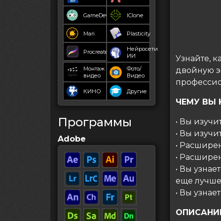
GameDev
IClone
Mari
Plasticity
Нейросети
Procreate
ИИ
Узнайте, 
Монтаж
Фото/
двойную э
видео
Видео
профессио
КИНО
Другие
ЧЕМУ ВЫ 
Программы
• Вы изучи
• Вы изуч
Adobe
• Расшире
• Расшире
• Вы узнае
еще лучше
• Вы узнае
ОПИСАНИ