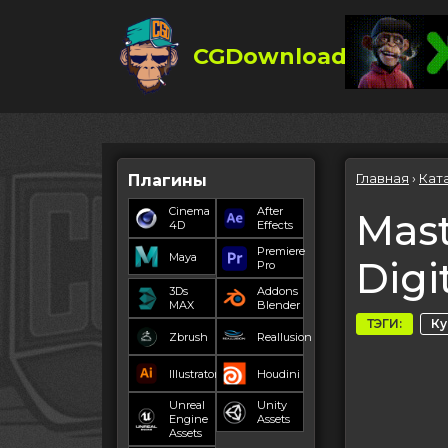
CGDownload
Главная
›
Кат
Плагины
Cinema
After
Mast
4D
Effects
Premiere
Maya
Digi
Pro
3Ds
Addons
MAX
Blender
ТЭГИ:
К
Zbrush
Reallusion
Illustrator
Houdini
Unreal
Unity
Engine
Assets
Assets