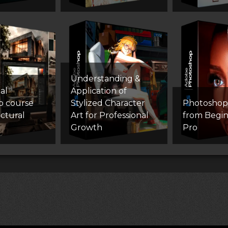
Understanding &
al
Application of
p course
Stylized Character
Photoshop
ectural
Art for Professional
from Begin
Growth
Pro