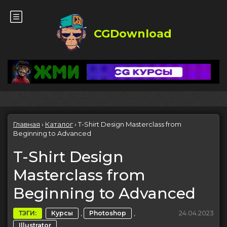
CGDownload
Главная
›
Каталог
›
T-Shirt Design Masterclass from
Beginning to Advanced
T-Shirt Design
Masterclass from
Beginning to Advanced
,
,
24.04.2023
ТЭГИ:
Курсы
Photoshop
Illustrator