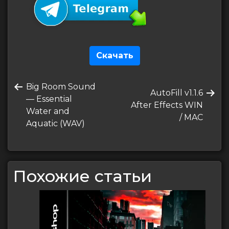
Скачать
Навигация
Предыдущая
Big Room Sound
по
Следующая
AutoFill v1.1.6
запись
— Essential
запись
After Effects WIN
записям
Water and
/ MAC
Aquatic (WAV)
Похожие статьи