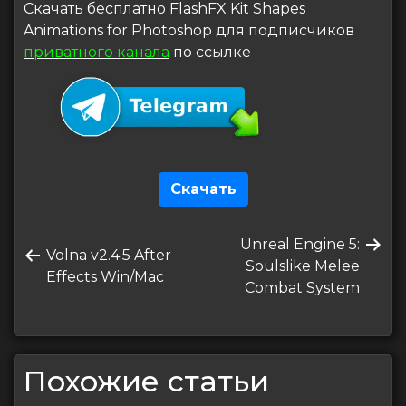
Скачать бесплатно FlashFX Kit Shapes
Animations for Photoshop для подписчиков
приватного канала
по ссылке
Скачать
Навигация
Следующая
Unreal Engine 5:
по
Предыдущая
Volna v2.4.5 After
запись
Soulslike Melee
запись
Effects Win/Mac
записям
Combat System
Похожие статьи