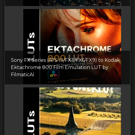
Sony FX Series (A7S III/FX3/FX6/FX9) to Kodak
Ektachrome 800 Film Emulation LUT by
FilmaticAI