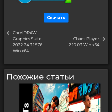
Скачать
Навигация
Предыдущая
CorelDRAW
по
запись
Следующая
Graphics Suite
Chaos Player
записям
запись
2022 24.3.1.576
2.10.03 Win x64
Win x64
Похожие статьи