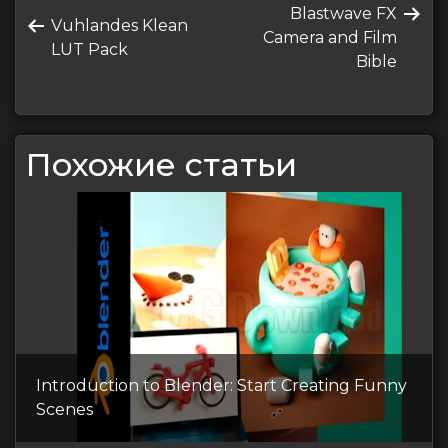
Следующая
Blastwave FX
по
Предыдущая
Vuhlandes Klean
запись
Camera and Film
запись
LUT Pack
записям
Bible
Похожие статьи
Introduction to Blender: Start Creating Funny
Scenes