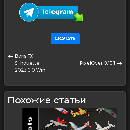
Скачать
Навигация
Предыдущая
Boris FX
по
запись
Следующая
Silhouette
PixelOver 0.13.1
записям
запись
2023.0.0 Win
Похожие статьи