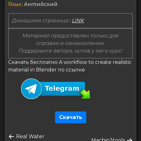
Язык
: Английский
Домашняя страница
:
LINK
Материал предоставлен только для
справки и ознакомления.
Поддержите автора, купив у него курс!
Скачать бесплатно A workflow to create realistic
material in Blender по ссылке
Скачать
Навигация
Предыдущая
Real Water
по
Следующая
Machin3tools