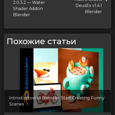
запись
2.0.3.2 — Water
запись
DeusEx v1.4.1
записям
Shader Addon
Blender
Blender
Похожие статьи
Introduction to Blender: Start Creating Funny
Scenes