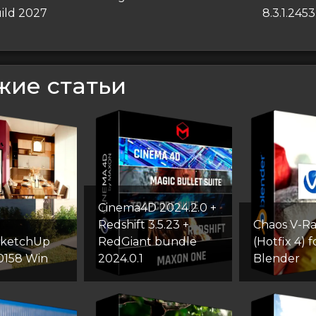
запись
ild 2027
8.3.1.245
сям
жие статьи
Cinema4D 2024.2.0 +
Redshift 3.5.23 +
Chaos V-Ra
SketchUp
RedGiant bundle
(Hotfix 4) f
.0158 Win
2024.0.1
Blender