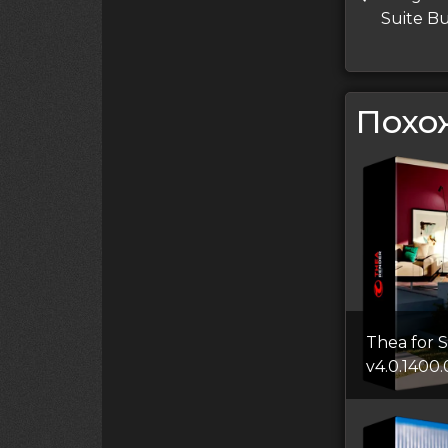
по
запись
Suite Bu
запи
Похо
Thea for 
v4.0.1400