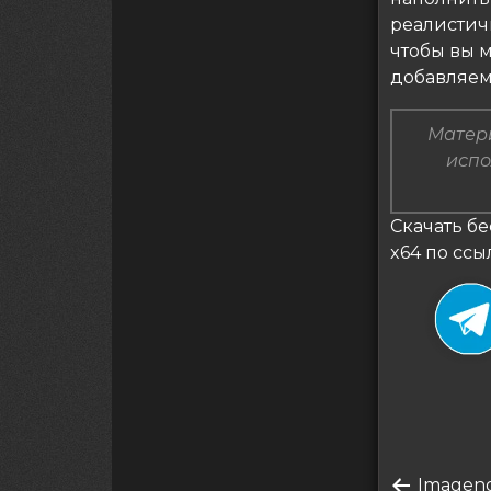
реалистич
чтобы вы 
добавляем
Матери
испо
Скачать бе
x64 по ссы
Нави
Преды
Imageno