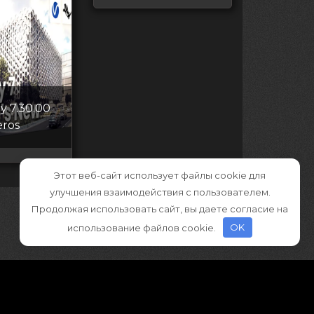
y 7.30.00
eros
Этот веб-сайт использует файлы cookie для
улучшения взаимодействия с пользователем.
Продолжая использовать сайт, вы даете согласие на
использование файлов cookie.
OK
ва принадлежат правообладателям
»