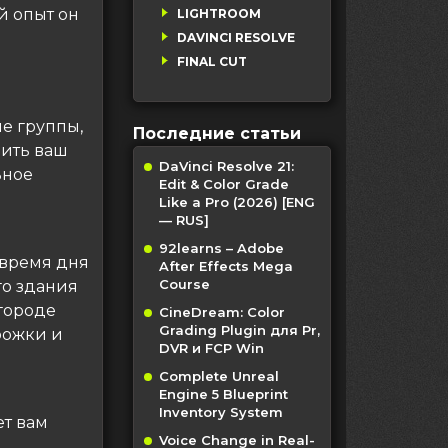
й опыт он
LIGHTROOM
DAVINCI RESOLVE
FINAL CUT
е группы,
Последние статьи
чить ваш
DaVinci Resolve 21:
ьное
Edit & Color Grade
Like a Pro (2026) [ENG
— RUS]
92learns – Adobe
 время дня
After Effects Mega
Course
о здания
 городе
CineDream: Color
Grading Plugin для Pr,
рожки и
DVR и FCP Win
Complete Unreal
Engine 5 Blueprint
Inventory System
т вам
Voice Change in Real-