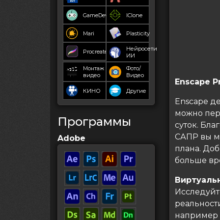
GameDev
IClone
Mari
Plasticity
Нейросети
Procreate
ИИ
Монтаж
Фото/
видео
Видео
Enscape P
КИНО
Другие
Enscape д
можно пер
Программы
суток. Бл
САПР вы м
Adobe
плана. Доб
больше вр
Виртуаль
Исследуйт
реальност
например O