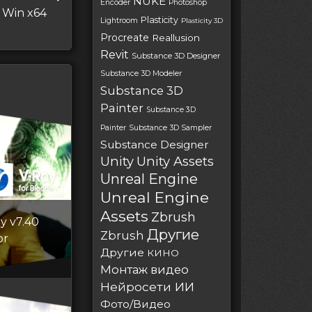
NUKE
Encoder
Photoshop
3 Win x64
Plasticity
Lightroom
Plasticity 3D
Procreate
Reallusion
Revit
Substance 3D Designer
Substance 3D Modeler
Substance 3D
Painter
Substance 3D
Painter
Substance 3D Sampler
Substance Designer
Unity
Unity Assets
Unreal Engine
Unreal Engine
Assets
Zbrush
y v7.40
Другие
Zbrush
or
Другие
КИНО
Монтаж видео
Нейросети ИИ
Фото/Видео