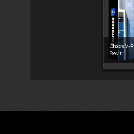
Chaos V-R
Revit
©2026 CGDownload
Правообладате