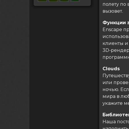
полету по
вызовет.
Функции 
Enscape п
использов
клиенты и
3D-рендер
программн
Clouds
Путешеств
или прове
ночью. Есл
мира в лю
укажите м
Библиоте
Наша пост
наполнить