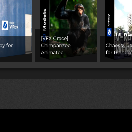
[VFX Grace]
ay for
Chimpanzee
Chaos V-Ra
Animated
for Rhinoc
лям (DMCA)
Как скачивать архивы в Телеграм
«
Все пра