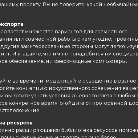
 вашему проекту. Вы не поверите, какой необычайны
экспорта
редлагает множество вариантов для совместного
ания или совместной работы с кем угодно; проектны
 другие заинтересованные стороны могут легко изу
инг. И угадайте, что им не понадобится ни специал
ое обеспечение, ни сверхмощные компьютеры.
уйте во времени: моделируйте освещение в разное
ряйте концепцию искусственного освещения вашег
и вы хотите узнать условия дневного света в любом
бое конкретное время: отойдите от проторенной до
естоположение.
ка ресурсов
оянно расширяющаяся библиотека ресурсов поможе
 вашу сцену жизнью и сделать ее еще более