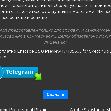
ной. Просмотрите лишь небольшую часть нашей ко
могли ознакомиться с доступными моделями. Мы вс
 все больше и больше…
ал предоставлен только для справки и ознакомлен
льзования в коммерческих целях обязательно поку
лицензию!
сплатно Enscape 3.5.0 Preview 17+105605 for Sketchup
лке
Скачать
гация
дущая
Следующая
mic Professional Plugin
Adobe Substance 3D