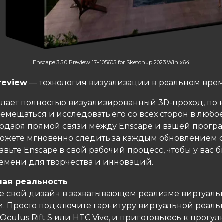
Enscape 3.5.0 Preview 17+105605 for Sketchup 2023 Win x64
review
— технология визуализации в реальном вре
елает полностью визуализированный 3D-проход, по 
емещаться и исследовать его со всех сторон в любо
агодаря прямой связи между Enscape и вашей прог
ожете мгновенно следить за каждым обновлением 
авьте Enscape в свой рабочий процесс, чтобы у вас 
емени для творчества и инноваций.
ная реальность
е свой дизайн в захватывающем реализме виртуал
и. Просто подключите гарнитуру виртуальной реаль
culus Rift S или HTC Vive, и приготовьтесь к прогул