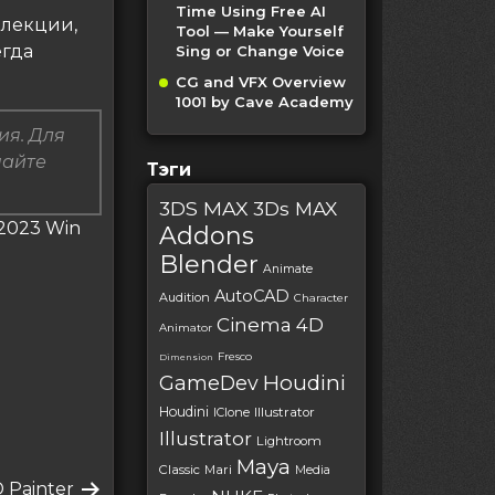
Time Using Free AI
ллекции,
Tool — Make Yourself
егда
Sing or Change Voice
CG and VFX Overview
1001 by Cave Academy
ия. Для
пайте
Тэги
3DS MAX
3Ds MAX
 2023 Win
Addons
Blender
Animate
AutoCAD
Audition
Character
Cinema 4D
Animator
Fresco
Dimension
Houdini
GameDev
Houdini
IClone
Illustrator
Illustrator
Lightroom
Maya
Classic
Mari
Media
 Painter