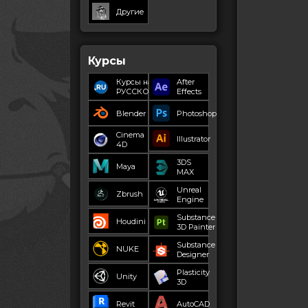
Другие
Курсы
Курсы на
After
РУССКОМ
Effects
Blender
Photoshop
Cinema
Illustrator
4D
3DS
Maya
MAX
Unreal
Zbrush
Engine
Substance
Houdini
3D Painter
Substance
NUKE
Designer
Plasticity
Unity
3D
Revit
AutoCAD