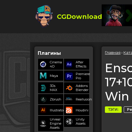
CGDownload
Главная
›
Кат
Плагины
Cinema
After
Ensc
4D
Effects
Premiere
Maya
17+1
Pro
3Ds
Addons
MAX
Blender
Win
Zbrush
Reallusion
ТЭГИ:
Р
Illustrator
Houdini
Unreal
Unity
Engine
Assets
Assets