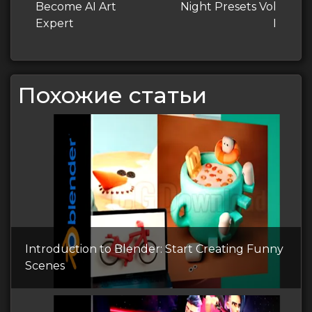
запись
запись
Become AI Art
Night Presets Vol
записям
Expert
I
Похожие статьи
Introduction to Blender: Start Creating Funny
Scenes