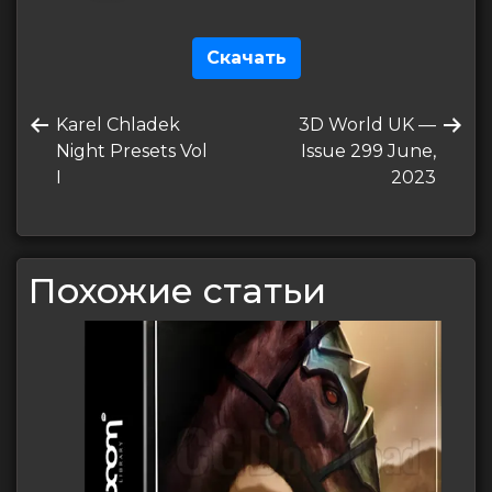
Скачать
Навигация
Предыдущая
Следующая
Karel Chladek
3D World UK —
по
запись
запись
Night Presets Vol
Issue 299 June,
записям
I
2023
Похожие статьи