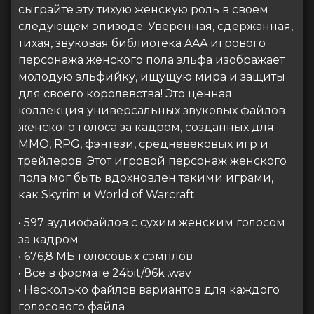
сыграйте эту тихую женскую роль в своем
следующем эпизоде. Уверенная, сдержанная,
тихая, звуковая библиотека AAA игрового
персонажа женского пола эльфа изображает
молодую эльфийку, ищущую мира и защиты
для своего королевства! Это ценная
коллекция универсальных звуковых файлов
женского голоса за кадром, созданных для
MMO, RPG, фэнтези, средневековых игр и
трейлеров. Этот игровой персонаж женского
пола мог быть вдохновлен такими играми,
как Skyrim и World of Warcraft.
• 597 аудиофайлов с сухим женским голосом
за кадром
• 676,8 МБ голосовых сэмплов
• Все в формате 24bit/96k .wav
• Несколько файлов вариантов для каждого
голосового файла