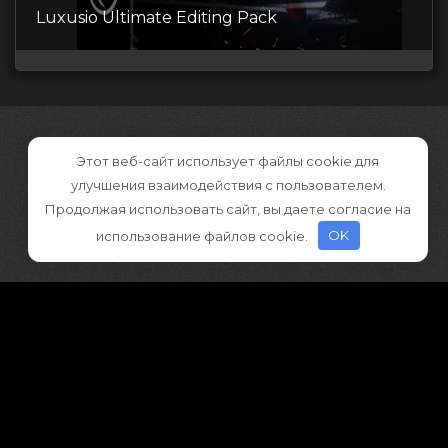
Luxusio Ultimate Editing Pack
Этот веб-сайт использует файлы cookie для
улучшения взаимодействия с пользователем.
Продолжая использовать сайт, вы даете согласие на
использование файлов cookie.
OK
©2026 CGDownload
Правообладателям (DMCA)
Как скачивать архивы в Телеграм
«
Все права принадлежат правообладателям
»