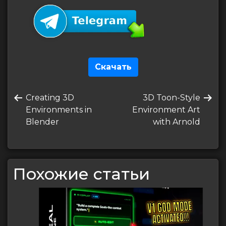
Скачать
Навигация
Предыдущая
Следующая
Creating 3D
3D Toon-Style
по
запись
запись
Environments in
Environment Art
записям
Blender
with Arnold
Похожие статьи