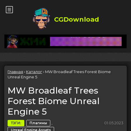
CGDownload
Главная
›
Каталог
›
MW Broadleaf Trees Forest Biome
Unreal Engine 5
MW Broadleaf Trees
Forest Biome Unreal
Engine 5
,
01.05.2023
ТЭГИ:
Плагины
Unreal Engine Assets