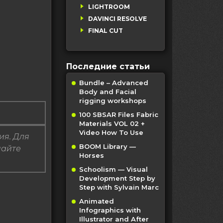
LIGHTROOM
DAVINCI RESOLVE
FINAL CUT
Последние статьи
Bundle – Advanced
Body and Facial
rigging workshops
100 SBSAR Files Fabric
Materials VOL 02 +
Video How To Use
ия. Для
BOOM Library —
пайте
Horses
Schoolism — Visual
Development Step by
Step with Sylvain Marc
Animated
Infographics with
Illustrator and After