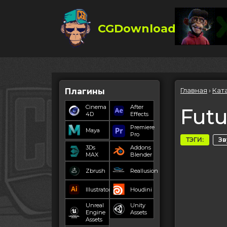
CGDownload
Главная
›
Кат
Плагины
Cinema
After
Fut
4D
Effects
Premiere
Maya
Pro
ТЭГИ:
Зв
3Ds
Addons
MAX
Blender
Zbrush
Reallusion
Illustrator
Houdini
Unreal
Unity
Engine
Assets
Assets