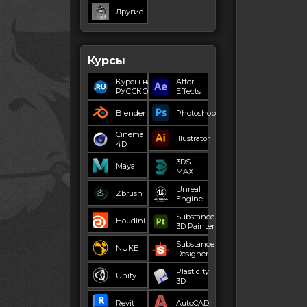
Другие
Курсы
Курсы на
After
РУССКОМ
Effects
Blender
Photoshop
Cinema
Illustrator
4D
3DS
Maya
MAX
Unreal
Zbrush
Engine
Substance
Houdini
3D Painter
Substance
NUKE
Designer
Plasticity
Unity
3D
Revit
AutoCAD