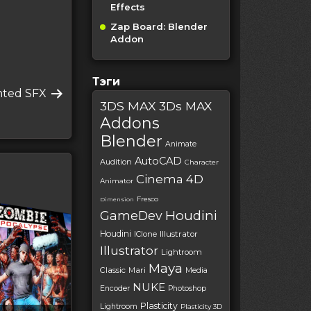
Effects
Zap Board: Blender
Addon
Тэги
nted SFX
3DS MAX
3Ds MAX
Addons
Blender
Animate
AutoCAD
Audition
Character
Cinema 4D
Animator
Fresco
Dimension
Houdini
GameDev
Houdini
IClone
Illustrator
Illustrator
Lightroom
Maya
Classic
Mari
Media
NUKE
Encoder
Photoshop
Plasticity
Lightroom
Plasticity 3D