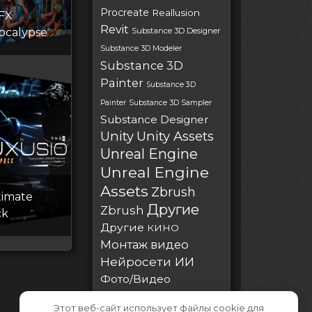
Procreate
Reallusion
 FX
Revit
ocalypse
Substance 3D Designer
Substance 3D Modeler
Substance 3D
Painter
Substance 3D
Painter
Substance 3D Sampler
Substance Designer
Unity
Unity Assets
Unreal Engine
Unreal Engine
Assets
Zbrush
timate
Другие
Zbrush
ck
Другие
КИНО
Монтаж видео
Нейросети ИИ
Фото/Видео
Этот веб-сайт использует файлы cookie для