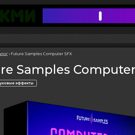
алог
›
Future Samples Computer SFX
ure Samples Computer
уковые эффекты