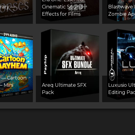
rary —
Cinematic Sound
Blastwave
Effects for Films
Zombie Ap
 — Cartoon
 Mini
Areq Ultimate SFX
Luxusio Ul
Pack
Editing Pa