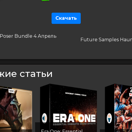
Скачать
гация
дущая
Poser Bundle 4 Апрель
Следующая
Future Samples Hau
запись
сям
жие статьи
Era One: Essential