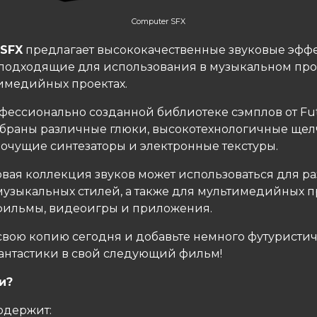
Computer SFX
 SFX
предлагает высококачественные звуковые эффе
подходящие для использования в музыкальном про
имедийных проектах.
офессионально созданной библиотеке сэмплов от Fu
обраны различные глюки, высокотехнологичные щел
мочущие синтезаторы и электронные текстуры.
овая коллекция звуков может использоваться для р
музыкальных стилей, а также для мультимедийных п
 фильмы, видеоигры и приложения.
свою копию сегодня и добавьте немного футуристи
антастики в свой следующий фильм!
и?
одержит: