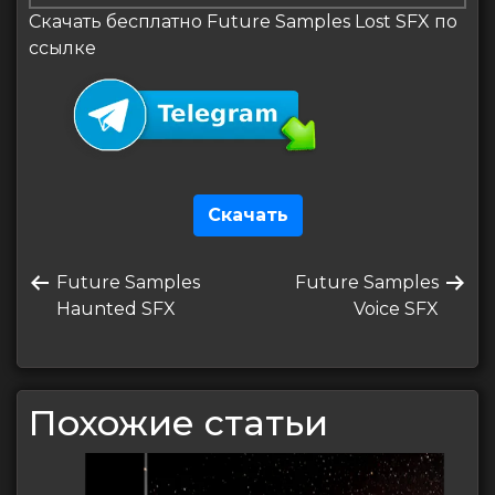
Скачать бесплатно Future Samples Lost SFX по
ссылке
Скачать
Навигация
Предыдущая
Следующая
Future Samples
Future Samples
по
запись
запись
Haunted SFX
Voice SFX
записям
Похожие статьи