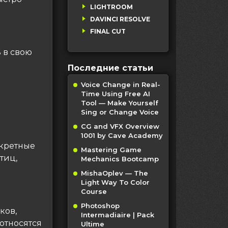
LIGHTROOM
DAVINCI RESOLVE
FINAL CUT
 в свою
Последние статьи
Voice Change in Real-
Time Using Free AI
Tool — Make Yourself
Sing or Change Voice
CG and VFX Overview
1001 by Cave Academy
нкретные
Mastering Game
тиц,
Mechanics Bootcamp
MishaOplev — The
Light Way To Color
Course
Photoshop
ков,
Intermadiaire | Pack
относятся
Ultime