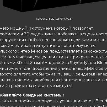
Spyderfy: Boid Systems v2.5
 это мощный инструмент, который позволяет
рафистам и 3D-художникам добавлять в сцену нас
бнаружения ошибок несколькими щелчками мыши!
 своим активам и интуитивно понятному меню
ельского интерфейса он предоставляет возможность
 системы частиц существ и птиц с прикрепленным
нными 3D-активами! Надстройка Spyderfy для Blen
инструмент для добавления уникальных эффектов 
просто для того, чтобы оживить ваши рендеры! Тепе
здавать системы ошибок для своих фильмов с жив
и 3D-графики за считанные минуты!
обавляйте боидные системы!
 это надстройка, которую вы устанавливаете в Blend
 вы можете выполнить четыре простых шага, чтобы б