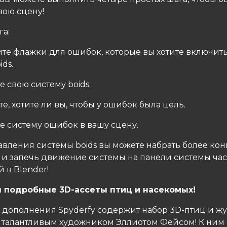
вою сцену!
га:
вите флажки для ошибок, которые вы хотите включить
ids.
те свою систему boids.
те, хотите ли вы, чтобы у ошибок была цель.
те систему ошибок в вашу сцену.
авления системы boids вы можете набрать более ко
 и запечь движение системы на панели системы час
 в Blender!
 подробные 3D-ассеты птиц и насекомых!
0 дополнения Spyderfy содержит набор 3D-птиц и жу
 талантливым художником Эллиотом Фейсом! К ним 