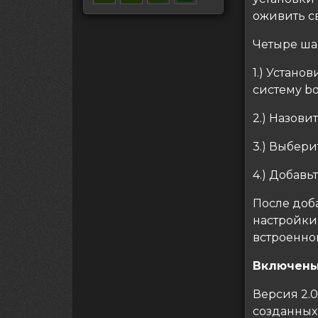
оживить с
Четыре ша
1.) Устано
систему bo
2.) Назови
3.) Выбери
4.) Добавь
После доб
настройки
встроенной
Включены
Версия 2.
созданных