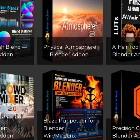
sh Blend —
Physical Atmosphere
Ai Hair Tool
Addon
— Blender Addon
Blender A
Blaze Puppeteer for
er:
Blender
Precision G
Addon
Win/Mac/Lnx
Blender A