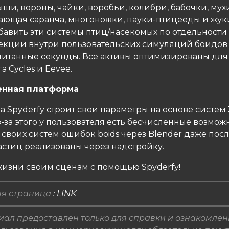
ши, вороны, чайки, воробьи, колибри, бабочки, мух
тающая саранча, многоножки, пауки-птицееды и жук
бавить эти системы птиц/насекомых по отдельности
екции внутри пользовательских симуляций боидов
считанные секунды. Все активы оптимизированы дл
 Cycles и Eevee.
енная платформа
а Spyderfy строит свои параметры на основе систем
з-за этого у пользователя есть бесчисленные возмож
своих систем ошибок boids через Blender даже после
астиц реализованы через надстройку.
жизни своим сценам с помощью Spyderfy!
я страница
:
LINK
ал предоставлен только для справки и ознакомлен