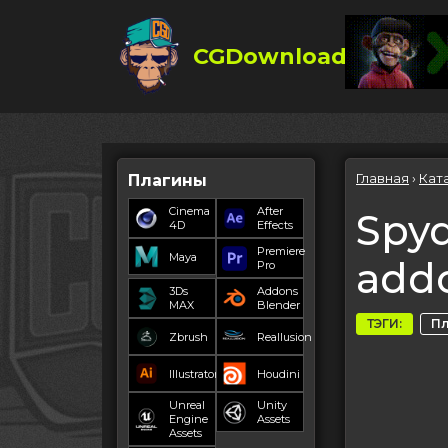
CGDownload
Главная
›
Кат
Плагины
Cinema
After
Spyd
4D
Effects
Premiere
Maya
add
Pro
3Ds
Addons
MAX
Blender
ТЭГИ:
П
Zbrush
Reallusion
Illustrator
Houdini
Unreal
Unity
Engine
Assets
Assets