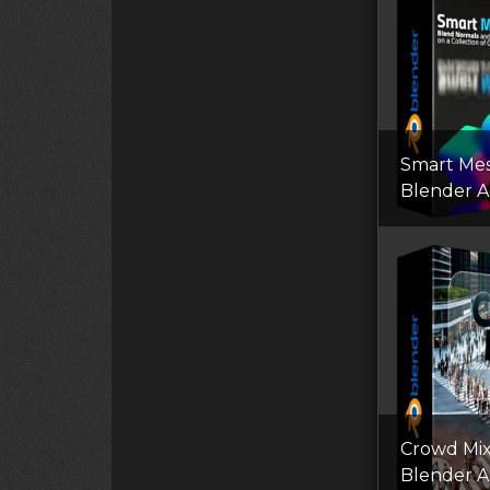
Smart Me
Blender 
Crowd Mix
Blender 