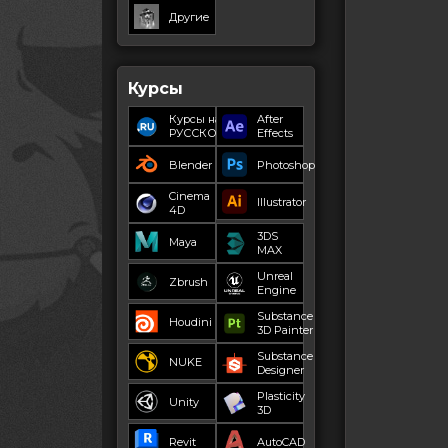
Другие
Курсы
Курсы на
After
РУССКОМ
Effects
Blender
Photoshop
Cinema
Illustrator
4D
3DS
Maya
MAX
Unreal
Zbrush
Engine
Substance
Houdini
3D Painter
Substance
NUKE
Designer
Plasticity
Unity
3D
Revit
AutoCAD