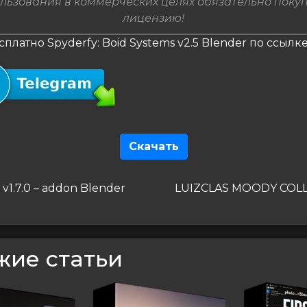
льзования в коммерческих целях обязательно поку
лицензию!
сплатно Spyderfy: Boid Systems v2.5 Blender по ссылк
Скачать
гация
дущая
Следующая
v1.7.0 – addon Blender
LUIZCLAS MOODY COL
запись
сям
жие статьи