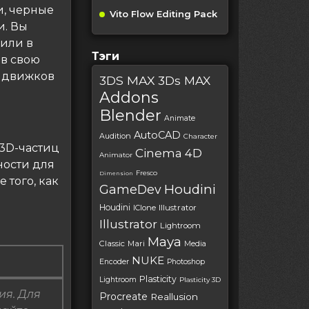
и, черные
Vito Flow Editing Pack
и. Вы
 или в
Тэги
 в свою
я движков
3DS MAX
3Ds MAX
Addons
Blender
Animate
AutoCAD
Audition
Character
 3D-частиц
Cinema 4D
Animator
ности для
Fresco
Dimension
 того, как
Houdini
GameDev
Houdini
IClone
Illustrator
Illustrator
Lightroom
Maya
Classic
Mari
Media
NUKE
Encoder
Photoshop
Plasticity
Lightroom
Plasticity 3D
ия. Для
Procreate
Reallusion