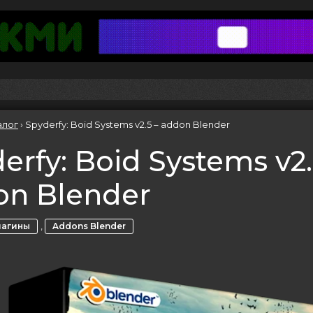
алог
›
Spyderfy: Boid Systems v2.5 – addon Blender
erfy: Boid Systems v2.
on Blender
,
лагины
Addons Blender