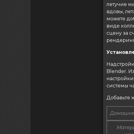
летучие мы
вдовы, ле
можете до
виде колл
сцену за 
рендеринга
Установл
Надстройк
Blender. И
настройки 
системы ч
Добавьте 
Домашня
Матери