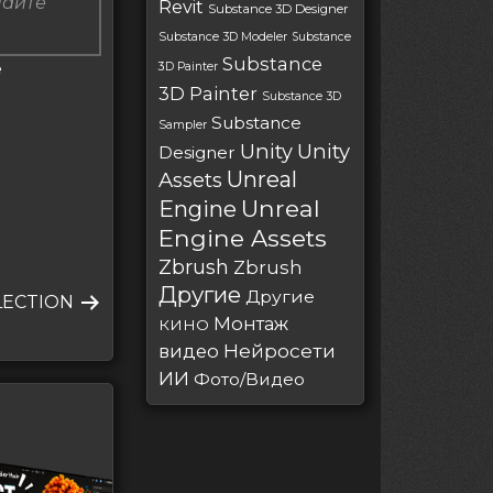
пайте
Revit
Substance 3D Designer
Substance 3D Modeler
Substance
Substance
е
3D Painter
3D Painter
Substance 3D
Substance
Sampler
Unity
Unity
Designer
Unreal
Assets
Unreal
Engine
Engine Assets
Zbrush
Zbrush
Другие
Другие
LECTION
Монтаж
КИНО
Нейросети
видео
ИИ
Фото/Видео