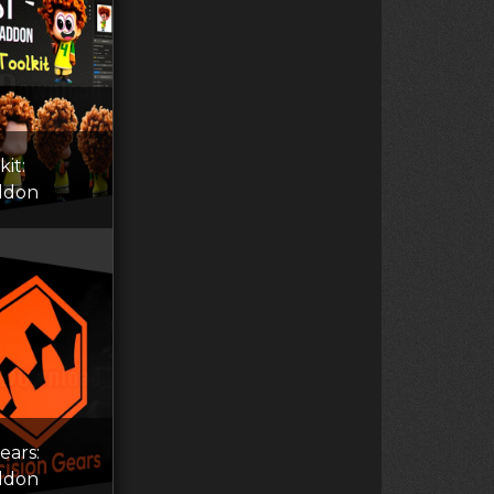
kit:
ddon
ears:
ddon