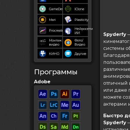
GameDev
IClone
Mari
Plasticity
Нейросети
Procreate
ИИ
Spyderfy
—
Монтаж
Фото/
кинематог
видео
Видео
системы о
КИНО
Другие
Благодаря
пользоват
различные
Программы
анимирова
Adobe
отличный 
или даже 
можете со
актерами 
Быстро д
Spyderfy
—
установки