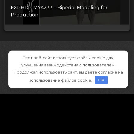
FXPHD – MYA233 – Bipedal Modeling for
Production
Этот веб-сайт использует файлы cookie для
улучшения взаимодействия с пользователем.
Продолжая использовать сайт, вы даете согласие на
использование файлов cookie.
OK
©2026 CGDownload
Правообладателям (DMCA)
Как скачивать архивы в Телеграм
«
Все права принадлежат правообладателям
»