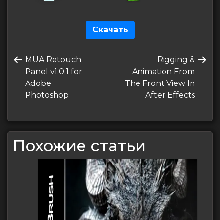
Скачать
Навигация
Предыдущая
Следующая
MUA Retouch
Rigging &
по
запись
запись
Panel v1.0.1 for
Animation From
записям
Adobe
The Front View In
Photoshop
After Effects
Похожие статьи