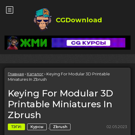
CGDownload
Главная
›
Каталог
›
Keying For Modular 3D Printable
Miniatures In Zbrush
Keying For Modular 3D
Printable Miniatures In
Zbrush
,
02.05.2023
ТЭГИ:
Курсы
Zbrush